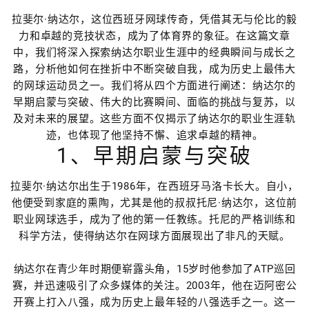
拉斐尔·纳达尔，这位西班牙网球传奇，凭借其无与伦比的毅
力和卓越的竞技状态，成为了体育界的象征。在这篇文章
中，我们将深入探索纳达尔职业生涯中的经典瞬间与成长之
路，分析他如何在挫折中不断突破自我，成为历史上最伟大
的网球运动员之一。我们将从四个方面进行阐述：纳达尔的
早期启蒙与突破、伟大的比赛瞬间、面临的挑战与复苏，以
及对未来的展望。这些方面不仅揭示了纳达尔的职业生涯轨
迹，也体现了他坚持不懈、追求卓越的精神。
1、早期启蒙与突破
拉斐尔·纳达尔出生于1986年，在西班牙马洛卡长大。自小，
他便受到家庭的熏陶，尤其是他的叔叔托尼·纳达尔，这位前
职业网球选手，成为了他的第一任教练。托尼的严格训练和
科学方法，使得纳达尔在网球方面展现出了非凡的天赋。
纳达尔在青少年时期便崭露头角，15岁时他参加了ATP巡回
赛，并迅速吸引了众多媒体的关注。2003年，他在迈阿密公
开赛上打入八强，成为历史上最年轻的八强选手之一。这一