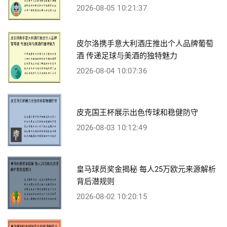
2026-08-05 10:21:37
皮尔洛携手意大利酒庄推出个人品牌葡萄
酒 传递足球与美酒的独特魅力
2026-08-04 10:07:36
皮克国王杯展示出色传球和稳健防守
2026-08-03 10:12:49
皇马球员奖金揭秘 每人25万欧元来源解析
背后潜规则
2026-08-02 10:20:15