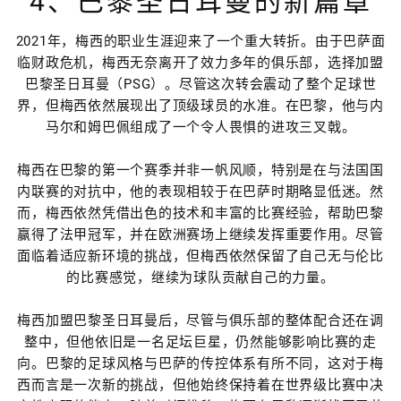
4、巴黎圣日耳曼的新篇章
2021年，梅西的职业生涯迎来了一个重大转折。由于巴萨面
临财政危机，梅西无奈离开了效力多年的俱乐部，选择加盟
巴黎圣日耳曼（PSG）。尽管这次转会震动了整个足球世
界，但梅西依然展现出了顶级球员的水准。在巴黎，他与内
马尔和姆巴佩组成了一个令人畏惧的进攻三叉戟。
梅西在巴黎的第一个赛季并非一帆风顺，特别是在与法国国
内联赛的对抗中，他的表现相较于在巴萨时期略显低迷。然
而，梅西依然凭借出色的技术和丰富的比赛经验，帮助巴黎
赢得了法甲冠军，并在欧洲赛场上继续发挥重要作用。尽管
面临着适应新环境的挑战，但梅西依然保留了自己无与伦比
的比赛感觉，继续为球队贡献自己的力量。
梅西加盟巴黎圣日耳曼后，尽管与俱乐部的整体配合还在调
整中，但他依旧是一名足坛巨星，仍然能够影响比赛的走
向。巴黎的足球风格与巴萨的传控体系有所不同，这对于梅
西而言是一次新的挑战，但他始终保持着在世界级比赛中决