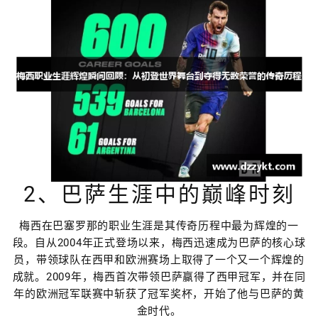
2、巴萨生涯中的巅峰时刻
梅西在巴塞罗那的职业生涯是其传奇历程中最为辉煌的一
段。自从2004年正式登场以来，梅西迅速成为巴萨的核心球
员，带领球队在西甲和欧洲赛场上取得了一个又一个辉煌的
成就。2009年，梅西首次带领巴萨赢得了西甲冠军，并在同
年的欧洲冠军联赛中斩获了冠军奖杯，开始了他与巴萨的黄
金时代。