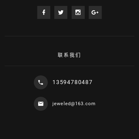
联系我们
13594780487
jeweled@163.com