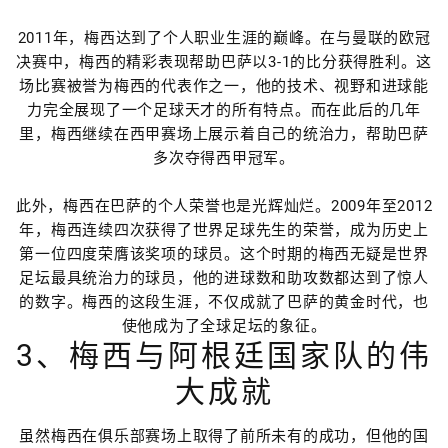
2011年，梅西达到了个人职业生涯的巅峰。在与曼联的欧冠
决赛中，梅西的精彩表现帮助巴萨以3-1的比分获得胜利。这
场比赛被誉为梅西的代表作之一，他的技术、视野和进球能
力完全展现了一个足球天才的所有特点。而在此后的几年
里，梅西继续在西甲赛场上展示着自己的统治力，帮助巴萨
多次夺得西甲冠军。
此外，梅西在巴萨的个人荣誉也是光辉灿烂。2009年至2012
年，梅西连续四次获得了世界足球先生的荣誉，成为历史上
第一位四度荣膺该奖项的球员。这个时期的梅西无疑是世界
足坛最具统治力的球员，他的进球数和助攻数都达到了惊人
的数字。梅西的这段生涯，不仅成就了巴萨的黄金时代，也
使他成为了全球足坛的象征。
3、梅西与阿根廷国家队的伟
大成就
虽然梅西在俱乐部赛场上取得了前所未有的成功，但他的国