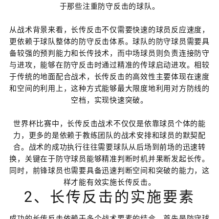
于那些注重防守反击的球队。
从战术背景来看，长传反击不仅需要快速的球员反应速度，
更依赖于球队整体的防守反击体系。球队的防守球员需要具
备较强的预判能力和长传技术，而中场球员则负责连接防守
与进攻，能够在防守反击时通过精准的传球启动进攻。相较
于传统的地面配合战术，长传反击的高效性主要体现在速度
和空间的利用上，这种方式能够最大限度地利用对方防线的
空档，实现快速突破。
世界杯比赛中，长传反击战术不仅仅是依靠球员个体的能
力，更多的是依赖于教练团队的战术安排和球员的默契配
合。战术的成功执行往往需要球队从后场到前场的迅速转
换，关键在于防守球员能够精准判断时机并果断发起长传。
同时，前锋球员也需要具备迅速判断空间和突破的能力，这
样才能有效实施长传反击。
2、长传反击的实施要素
成功的长传反击依赖于多个战术要素的结合，首先是防守球