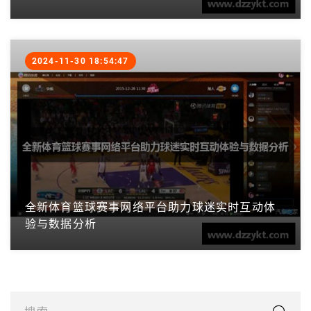
2024-11-30 18:54:47
全新体育篮球赛事网络平台助力球迷实时互动体
验与数据分析