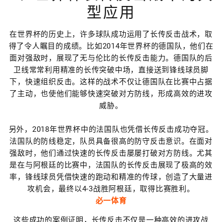
型应用
在世界杯的历史上，许多球队成功运用了长传反击战术，取
得了令人瞩目的成绩。比如2014年世界杯的德国队，他们在
面对强敌时，展现了无与伦比的长传反击能力。德国队的后
卫线常常利用精准的长传突破中场，直接送到锋线球员脚
下，快速组织反击。这样的战术不仅让德国队在比赛中占据
了主动，也使他们能够快速突破对方防线，形成高效的进攻
威胁。
另外，2018年世界杯中的法国队也凭借长传反击成功夺冠。
法国队的防线稳定，队员具备很高的防守反击意识。在面对
强敌时，他们通过快速的长传反击屡屡打破对方防线。尤其
是在与阿根廷的比赛中，法国队的长传反击展现了极高的效
率，锋线球员凭借快速的跑动和精准的传球，创造了大量进
攻机会，最终以4-3战胜阿根廷，取得比赛胜利。
必一体育
这些成功的案例证明，长传反击不仅是一种高效的进攻战