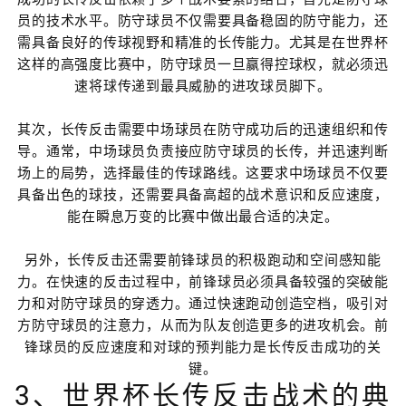
员的技术水平。防守球员不仅需要具备稳固的防守能力，还
需具备良好的传球视野和精准的长传能力。尤其是在世界杯
这样的高强度比赛中，防守球员一旦赢得控球权，就必须迅
速将球传递到最具威胁的进攻球员脚下。
其次，长传反击需要中场球员在防守成功后的迅速组织和传
导。通常，中场球员负责接应防守球员的长传，并迅速判断
场上的局势，选择最佳的传球路线。这要求中场球员不仅要
具备出色的球技，还需要具备高超的战术意识和反应速度，
能在瞬息万变的比赛中做出最合适的决定。
另外，长传反击还需要前锋球员的积极跑动和空间感知能
力。在快速的反击过程中，前锋球员必须具备较强的突破能
力和对防守球员的穿透力。通过快速跑动创造空档，吸引对
方防守球员的注意力，从而为队友创造更多的进攻机会。前
锋球员的反应速度和对球的预判能力是长传反击成功的关
键。
3、世界杯长传反击战术的典