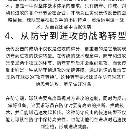
术，更是一种对整体战术体系的要求。只有防守、传球、跑
动和进攻的各个环节紧密配合，才能真正实现长传反击的战
略目标。球队需要根据对手的不同特点，灵活运用这一战
术，从而在比赛中占据优势。
4、从防守到进攻的战略转型
长传反击的成功不仅仅是进攻的得分，更重要的是它能实现
防守到进攻的快速转型。在传统的战术理念中，防守和进攻
常常是两个独立的环节，防守完毕后才会组织进攻。而长传
反击则是一种从防守到进攻的无缝连接，通过迅速的反击实
现防守球员的“攻守转换”。这种转型要求球员在防守时就开
始思考进攻，尽早做好准备。
在防守端，球队需要高度重视对方进攻的遏制，同时为反击
做好准备。这要求球员在防守时要有高效的抢断、拦截技
术，并且能够迅速发起长传。这种防守反击的快速转型不仅
能让球队在防守中保持高效性，也能让他们在进攻时迅速找
到空档，形成进攻威胁。