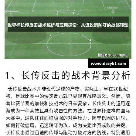
1、长传反击的战术背景分析
长传反击战术并非现代足球的产物，实际上，早在20世纪
初，足球比赛中的快速反击就已显现其战略意义。然而，随
着比赛节奏的加快和技战术的日益复杂，长传反击的运用逐
渐成为一种高效且具有攻击性的方法。在世界杯这样的国际
大赛中，球队往往面临极强的对手压力，防守稳固的同时，
如何打破僵局，迅速转守为攻，成为决定比赛成败的关键。
长传反击通过迅速的传球与跑动打破对方的防线，特别适用