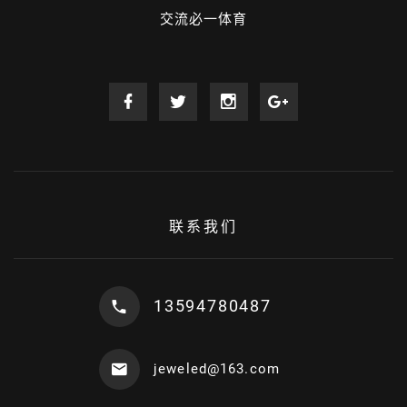
交流必一体育
联系我们
13594780487
jeweled@163.com