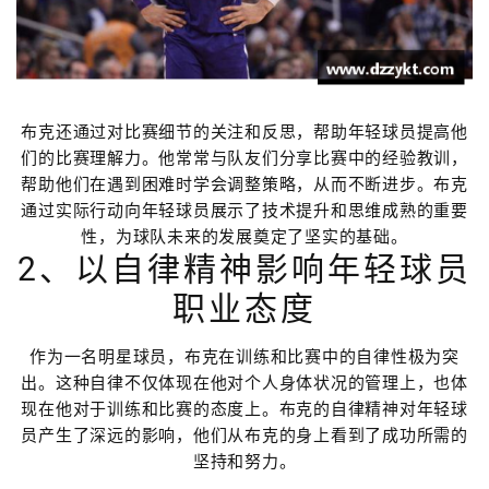
布克还通过对比赛细节的关注和反思，帮助年轻球员提高他
们的比赛理解力。他常常与队友们分享比赛中的经验教训，
帮助他们在遇到困难时学会调整策略，从而不断进步。布克
通过实际行动向年轻球员展示了技术提升和思维成熟的重要
性，为球队未来的发展奠定了坚实的基础。
2、以自律精神影响年轻球员
职业态度
作为一名明星球员，布克在训练和比赛中的自律性极为突
出。这种自律不仅体现在他对个人身体状况的管理上，也体
现在他对于训练和比赛的态度上。布克的自律精神对年轻球
员产生了深远的影响，他们从布克的身上看到了成功所需的
坚持和努力。