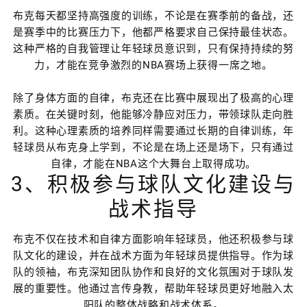
布克每天都坚持高强度的训练，不论是在赛季前的备战，还
是赛季中的比赛压力下，他都严格要求自己保持最佳状态。
这种严格的自我管理让年轻球员意识到，只有保持持续的努
力，才能在竞争激烈的NBA赛场上获得一席之地。
除了身体方面的自律，布克还在比赛中展现出了极高的心理
素质。在关键时刻，他能够冷静应对压力，带领球队走向胜
利。这种心理素质的培养同样需要通过长期的自律训练，年
轻球员从布克身上学到，不论是在场上还是场下，只有通过
自律，才能在NBA这个大舞台上取得成功。
3、积极参与球队文化建设与
战术指导
布克不仅在技术和自律方面影响年轻球员，他还积极参与球
队文化的建设，并在战术方面为年轻球员提供指导。作为球
队的领袖，布克深知团队协作和良好的文化氛围对于球队发
展的重要性。他通过言传身教，帮助年轻球员更好地融入太
阳队的整体战略和战术体系。