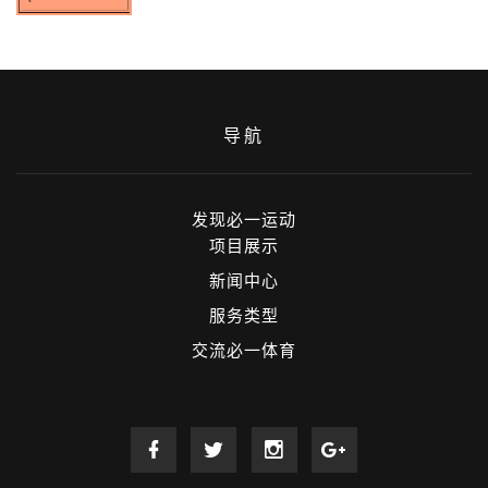
导航
发现必一运动
项目展示
新闻中心
服务类型
交流必一体育