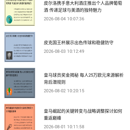
皮尔洛携手意大利酒庄推出个人品牌葡萄
酒 传递足球与美酒的独特魅力
2026-08-04 10:07:36
皮克国王杯展示出色传球和稳健防守
2026-08-03 10:12:49
皇马球员奖金揭秘 每人25万欧元来源解析
背后潜规则
2026-08-02 10:20:15
皇马崛起的关键转变与战略调整探讨如何
重返巅峰
2026-08-01 10:11:58