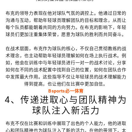
布克的领导力表现在他对球队气氛的调控上。他通过日常的
沟通与互动，帮助年轻球员理解团队的目标和理念，从而让
每个队员都能朝着共同的方向努力。在布克的影响下，年轻
球员们更加注重集体荣誉，愿意为球队的胜利而共同奋斗。
在战术层面，布克作为球队的核心，不仅自己贯彻教练的战
术理念，也主动帮助年轻球员理解如何在场上执行战术。例
如，他会在训练中与年轻球员进行一对一的战术讨论，分享
如何在不同的战术配置中找到自己的位置，如何在团队合作
中发挥最大作用。这些指导不仅让年轻球员的战术理解能力
得到提高，也让他们在比赛中更加自信。
Bsports必一体育
4、传递进取心与团队精神为
球队注入新活力
布克不仅在比赛和训练中展现了出色的个人能力，他的进取
心和团队精神也为球队注入了新的活力。在他的带领下，太