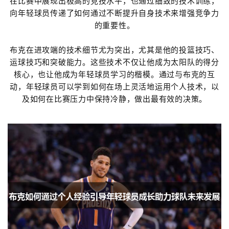
在比赛中展现出极高的竞技水平，也通过细致的技术训练，
向年轻球员传递了如何通过不断提升自身技术来增强竞争力
的重要性。
布克在进攻端的技术细节尤为突出，尤其是他的投篮技巧、
运球技巧和突破能力。这些技术不仅让他成为太阳队的得分
核心，也让他成为年轻球员学习的楷模。通过与布克的互
动，年轻球员可以学到如何在场上灵活地运用个人技术，以
及如何在比赛压力中保持冷静，做出最有效的决策。