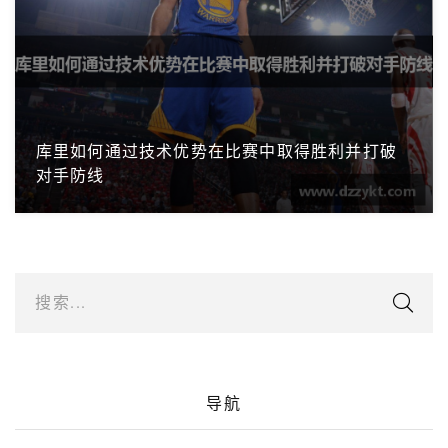
库里如何通过技术优势在比赛中取得胜利并打破
对手防线
搜索...
导航