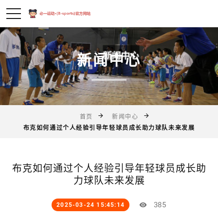
新闻中心
首页
新闻中心
布克如何通过个人经验引导年轻球员成长助力球队未来发展
布克如何通过个人经验引导年轻球员成长助
力球队未来发展
385
2025-03-24 15:45:14