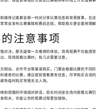
俱乐部、球迷会等组织也会在比赛期间举办线上讨论或赛事
许多网球迷和媒体记者都会第一时间分享比赛信息和背景故事。在这
户常常会发布比赛集锦和赛后总结，帮助观众更全面地理解
事的注意事项
八强对决，那无疑是一次难得的体验。现场观赛不仅能感受
不过，现场观看比赛时，有几点需要注意。
官方网站、合作平台等渠道购买。门票会根据比赛的不同阶
焦科维奇的比赛，建议提前查看票务信息，尽早购买合适的
量避免临时购买导致无法入场。
座椅和周围的环境相对舒适，但长时间坐在场内观看比赛仍
零食和水，也能让你的观赛过程更加愉快。