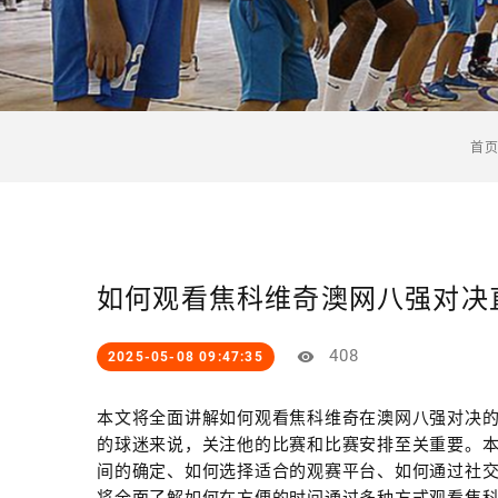
首
如何观看焦科维奇澳网八强对决
408
2025-05-08 09:47:35
本文将全面讲解如何观看焦科维奇在澳网八强对决
的球迷来说，关注他的比赛和比赛安排至关重要。
间的确定、如何选择适合的观赛平台、如何通过社
将全面了解如何在方便的时间通过多种方式观看焦