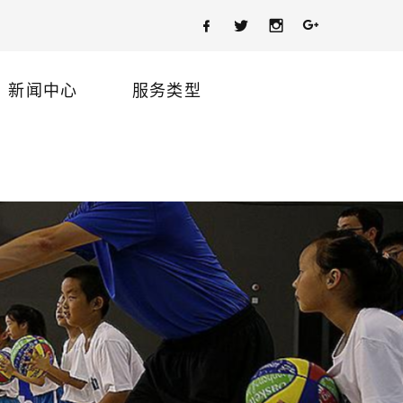
新闻中心
服务类型