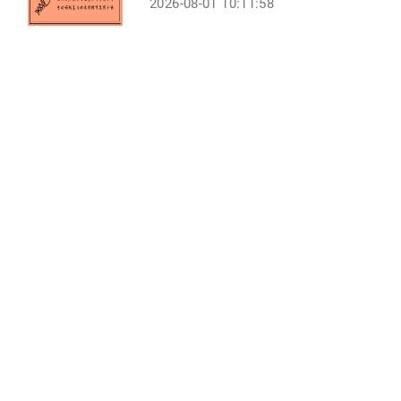
2026-08-01 10:11:58