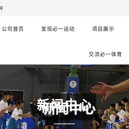
号
公司首页
发现必一运动
项目展示
交流必一体育
新闻中心