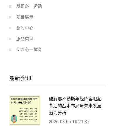
发现必一运动
项目展示
新闻中心
服务类型
交流必一体育
最新资讯
破解那不勒斯年轻阵容崛起
背后的战术布局与未来发展
潜力分析
2026-08-05 10:21:37