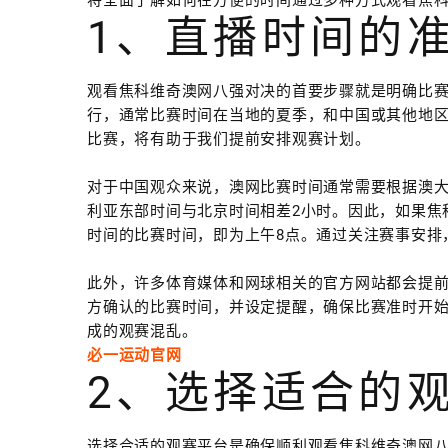
1、直播时间的
观看焦科维奇澳网八强对决的首要步骤就是明确比赛
行，通常比赛时间在当地的夏季，和中国或其他地
比赛，将有助于我们提前安排观赛计划。
对于中国观众来说，澳网比赛时间通常需要根据澳大
利亚东部时间与北京时间相差2小时。因此，如果焦
时间的比赛时间，即为上午8点。通过关注赛事安排
此外，许多体育媒体和网球相关的官方网站都会提
方确认的比赛时间，并设定提醒，确保比赛准时开
成的观赛混乱。
必一运动官网
2、选择适合的
选择合适的观赛平台是确保顺利观看焦科维奇澳网