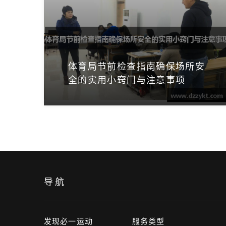
体育局节前检查指南确保场所安
全的实用小窍门与注意事项
导航
发现必一运动
服务类型