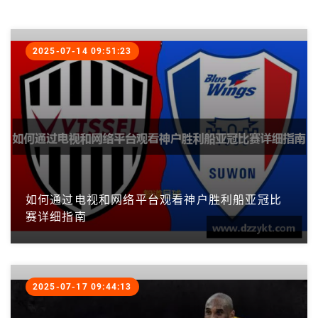
2025-07-14 09:51:23
如何通过电视和网络平台观看神户胜利船亚冠比
赛详细指南
2025-07-17 09:44:13