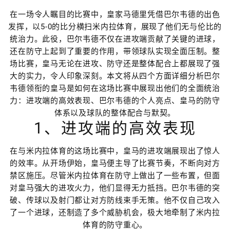
在一场令人瞩目的比赛中，皇家马德里凭借巴尔韦德的出色
发挥，以5-0的比分横扫米内拉体育，展现了他们无与伦比的
统治力。此役，巴尔韦德不仅在进攻端贡献了关键的进球，
还在防守上起到了重要的作用，带领球队实现全面压制。整
场比赛，皇马无论在进攻、防守还是整体配合上都展现了强
大的实力，令人印象深刻。本文将从四个方面详细分析巴尔
韦德领衔的皇马是如何在这场比赛中展现出他们的全面统治
力：进攻端的高效表现、巴尔韦德的个人亮点、皇马的防守
体系以及球队的整体配合与默契。
1、进攻端的高效表现
在与米内拉体育的这场比赛中，皇马的进攻端展现出了惊人
的效率。从开场伊始，皇马便主导了比赛节奏，不断向对方
禁区施压。尽管米内拉体育在防守上做出了一些布置，但面
对皇马强大的进攻火力，他们显得无力抵挡。巴尔韦德的突
破、传球以及射门都让对方防线束手无策。他不仅自己攻入
了一个进球，还制造了多个威胁机会，极大地牵制了米内拉
体育的防守重心。