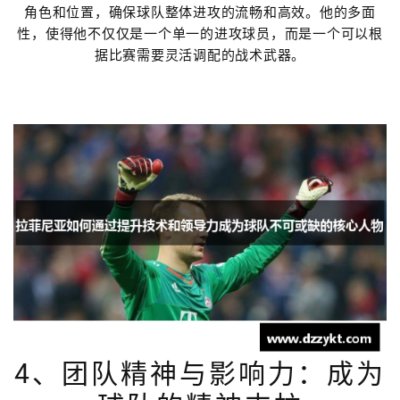
角色和位置，确保球队整体进攻的流畅和高效。他的多面
性，使得他不仅仅是一个单一的进攻球员，而是一个可以根
据比赛需要灵活调配的战术武器。
4、团队精神与影响力：成为