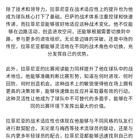
除了技术和领导力，拉菲尼亚在战术适应性上的提升也为他
成为球队核心打下了基础。巴萨的战术体系注重控球和快速
传递，而拉菲尼亚能够很好地适应这种战术变化。他不仅能
够在边路活动，创造进攻空间，还能够根据需要切换到中
路，参与更多的进攻组织。无论是边锋的突破，还是中场的
传控，拉菲尼亚都能够灵活地在不同的战术角色中切换，充
分发挥自己的优势。
此外，拉菲尼亚的比赛阅读能力同样提升了他在球队中的战
术地位。他能够准确判断比赛形势，知道在何时进攻、何时
回防、何时创造机会。这种战术上的敏锐使得他在场上拥有
更高的决策效率，能够快速做出反应并采取最有效的行动。
这种灵活性让他成为了球队中不可替代的多面手，能够在不
同的比赛环境下发挥出最大的价值。
拉菲尼亚的战术适应性也体现在他能够与不同风格的队友们
进行默契配合。无论是与梅西等技术流球员的联动，还是与
队内更多年轻球员的配合，拉菲尼亚都能够迅速找到自己的