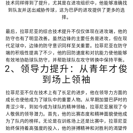
技术同样得到了提升，尤其是在进攻组织中，他能够准确找
到队友并送出威胁传球，这为巴萨的进攻提供了更多的选
择。
最后，拉菲尼亚的综合技术提升不仅仅体现在进攻端，他的
防守也有了明显改善。虽然边锋的主要任务是进攻，但在现
代足球中，边锋的防守意识同样至关重要。拉菲尼亚在防守
端的积极性提高了不少，他的回防速度和对抗能力使他能够
有效地协助球队防守，并帮助球队在攻守转换中保持平衡。
2、领导力提升：从青年才俊
到场上领袖
拉菲尼亚不仅在技术上有了长足的进步，他在领导力方面的
成长也使他成为了球队中的重要人物。从早期加盟巴萨时的
青涩少年，到如今成为球队的精神领袖，拉菲尼亚展现了令
人敬佩的领导潜力。首先，他的比赛态度和精神面貌使他成
为了队内的榜样。无论是在训练场上还是比赛中，拉菲尼亚
始终保持着高强度的投入，他的拼搏精神和对胜利的渴望传