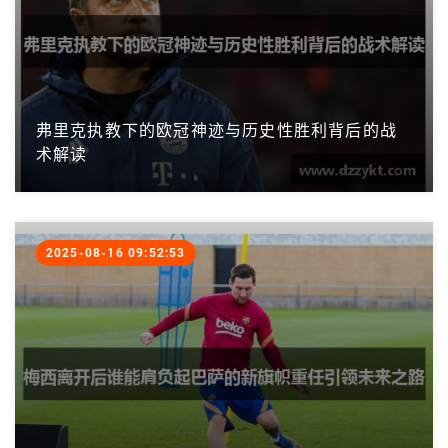
弗里克执教下的欧冠神迹与历史性胜利背后的战
术解读
2025-08-16 09:52:53