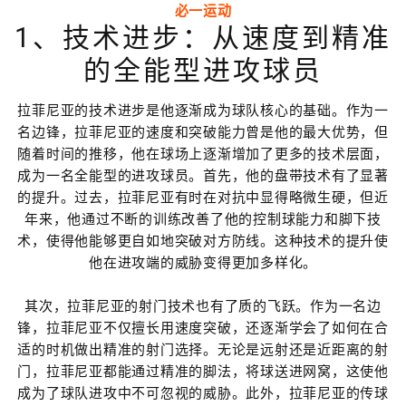
必一运动
1、技术进步：从速度到精准
的全能型进攻球员
拉菲尼亚的技术进步是他逐渐成为球队核心的基础。作为一
名边锋，拉菲尼亚的速度和突破能力曾是他的最大优势，但
随着时间的推移，他在球场上逐渐增加了更多的技术层面，
成为一名全能型的进攻球员。首先，他的盘带技术有了显著
的提升。过去，拉菲尼亚有时在对抗中显得略微生硬，但近
年来，他通过不断的训练改善了他的控制球能力和脚下技
术，使得他能够更自如地突破对方防线。这种技术的提升使
他在进攻端的威胁变得更加多样化。
其次，拉菲尼亚的射门技术也有了质的飞跃。作为一名边
锋，拉菲尼亚不仅擅长用速度突破，还逐渐学会了如何在合
适的时机做出精准的射门选择。无论是远射还是近距离的射
门，拉菲尼亚都能通过精准的脚法，将球送进网窝，这使他
成为了球队进攻中不可忽视的威胁。此外，拉菲尼亚的传球