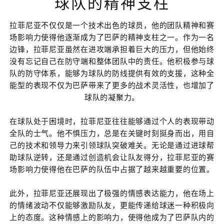
球队的精神支柱
拉菲尼亚不仅仅是一个技术出色的球员，他的团队精神和赛
场影响力使得他逐渐成为了巴萨的精神支柱之一。作为一名
边锋，拉菲尼亚虽然在进攻端承担着巨大的压力，但他始终
没有忘记自己在防守端和整体团队中的责任。他积极参与球
队的防守体系，能够为球队的防线提供有效的支援，这种全
能型的表现不仅为巴萨带来了更多的战术灵活性，也增加了
球队的凝聚力。
在球队处于困境时，拉菲尼亚往往能够通过个人的表现带动
全队的士气。他不惧压力，总是在关键时刻挺身而出，用自
己的技术和领导力来引领球队突破难关。无论是通过进球帮
助球队逆转，还是通过创造机会让队友得分，拉菲尼亚的赛
场影响力使得他在巴萨的队伍中占据了越来越重要的位置。
此外，拉菲尼亚还展现出了极强的情感表达能力，他在场上
的情绪波动不仅能够激励队友，更能传递给球迷一种积极向
上的态度。这种情感上的影响力，使得他成为了巴萨队内的