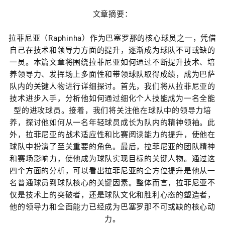
文章摘要：
拉菲尼亚（Raphinha）作为巴塞罗那的核心球员之一，凭借
自己在技术和领导力方面的提升，逐渐成为球队不可或缺的
一员。本篇文章将围绕拉菲尼亚如何通过不断提升技术、培
养领导力、发挥场上多面性和带领球队取得成绩，成为巴萨
队内的关键人物进行详细探讨。首先，我们将从拉菲尼亚的
技术进步入手，分析他如何通过细化个人技能成为一名全能
型的进攻球员。接着，我们将关注他在球队中的领导力培
养，探讨他如何从一名年轻球员成长为队内的精神领袖。此
外，拉菲尼亚的战术适应性和比赛阅读能力的提升，使他在
球队中扮演了至关重要的角色。最后，拉菲尼亚的团队精神
和赛场影响力，使他成为球队实现目标的关键人物。通过这
四个方面的分析，可以看出拉菲尼亚的全方位提升是他从一
名普通球员到球队核心的关键因素。整体而言，拉菲尼亚不
仅是技术上的突破者，还是球队文化和胜利心态的塑造者，
他的领导力和全面能力已经成为巴塞罗那不可或缺的核心动
力。