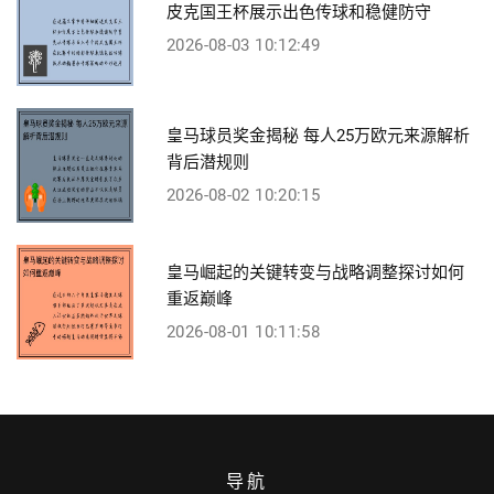
皮克国王杯展示出色传球和稳健防守
2026-08-03 10:12:49
皇马球员奖金揭秘 每人25万欧元来源解析
背后潜规则
2026-08-02 10:20:15
皇马崛起的关键转变与战略调整探讨如何
重返巅峰
2026-08-01 10:11:58
导航