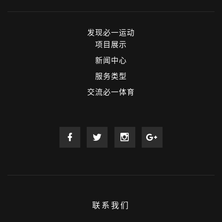
发现必一运动
项目展示
新闻中心
服务类型
交流必一体育
联系我们