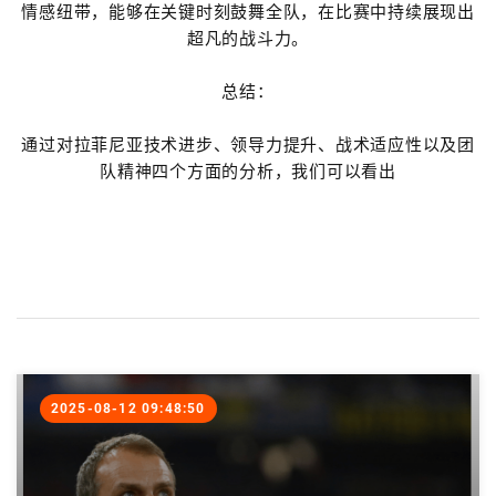
情感纽带，能够在关键时刻鼓舞全队，在比赛中持续展现出
超凡的战斗力。
总结：
通过对拉菲尼亚技术进步、领导力提升、战术适应性以及团
队精神四个方面的分析，我们可以看出
2025-08-12 09:48:50