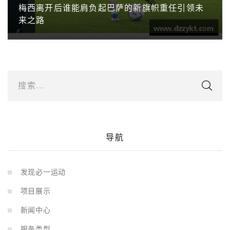
梅西离开后谁能肩负起巴萨的新旗帜重任引领未
来之路
搜索...
导航
发现必一运动
项目展示
新闻中心
服务类型