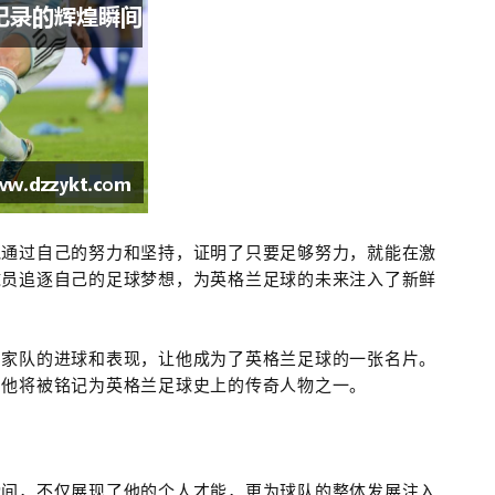
他通过自己的努力和坚持，证明了只要足够努力，就能在激
球员追逐自己的足球梦想，为英格兰足球的未来注入了新鲜
国家队的进球和表现，让他成为了英格兰足球的一张名片。
，他将被铭记为英格兰足球史上的传奇人物之一。
瞬间，不仅展现了他的个人才能，更为球队的整体发展注入