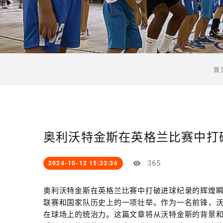
首
奥利沃特金斯在英格兰比赛中打
365
2024-10-12 15:33:36
奥利沃特金斯在英格兰比赛中打破进球纪录的辉煌
联赛和国家队历史上的一项壮举。作为一名前锋，
在球场上的统治力。这篇文章将从沃特金斯的背景