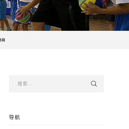
瞬间
搜索...
导航