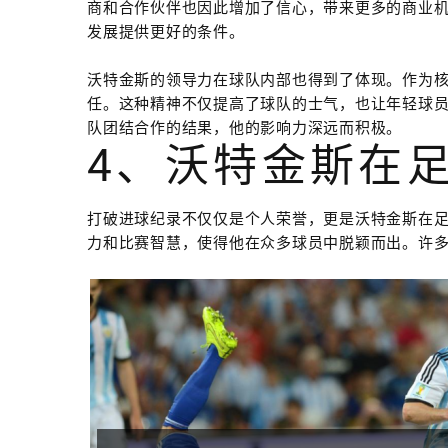
商和合作伙伴也因此增加了信心，带来更多的商业
发展提供更好的条件。
沃特金斯的领导力在球队内部也得到了体现。作为
任。这种精神不仅提高了球队的士气，也让年轻球
队团结合作的结果，他的影响力深远而积极。
4、沃特金斯在
打破进球纪录不仅仅是个人荣誉，更是沃特金斯在
力和比赛智慧，使得他在众多球员中脱颖而出。许