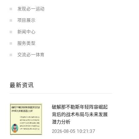
发现必一运动
项目展示
新闻中心
服务类型
交流必一体育
最新资讯
破解那不勒斯年轻阵容崛起
背后的战术布局与未来发展
潜力分析
2026-08-05 10:21:37