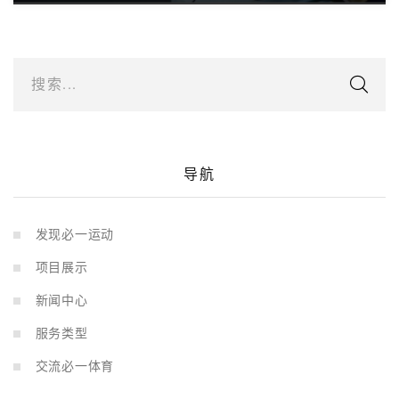
搜索...
导航
发现必一运动
项目展示
新闻中心
服务类型
交流必一体育