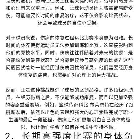
退役的危机。伤病往往发生在最关键的时刻，给球员的身体
和心理带来双重压力。例如，篮球运动员因为膝盖或肩膀受
伤，可能需要长时间的康复治疗，这不仅会影响比赛状态，
还会导致球员的自信心受损。
对于球员来说，伤病的恢复过程远比比赛本身更为艰难。长
时间的休养使得运动员无法参加训练和比赛，这直接影响到
他们的竞技水平。同时，伤病往往伴随着对未来的忧虑：是
否能恢复到最佳状态？是否能继续参与高强度的比赛？这些
问题困扰着每一位经历过伤病困扰的球员，他们需要经历身
体恢复的痛苦，也需要面对心理上的巨大挑战。
然而，正是这种挑战塑造了球员的坚韧品格。许多顶级运动
员，在经历伤病之后，不仅能够成功康复，而且以更加坚强
的姿态重返赛场。例如，篮球传奇科比·布莱恩特在经历了跟
腱断裂后，依然以出色的表现和强大的心理素质完成了职业
生涯的最后一段征程。伤病让他们更加明白自己身体的极
限，也让他们学会了如何在困境中坚持不懈。
2、长期高强度比赛的身体负