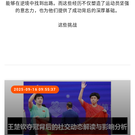
能够在逆境中找到出路。而这些经历不仅塑造了运动员坚强
的意志力，也为他们提供了成功背后的深厚基础。
这些挑战
2025-09-16 09:55:37