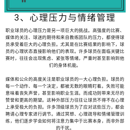
3、心理压力与情绪管理
职业球员的心理压力是另一项巨大的挑战。高强度的比赛、
媒体的关注、球迷的期待和来自教练团队的压力，都使得球
员承受着巨大的心理负担。尤其是在比赛结果的影响下，球
员的心理状态直接影响他们的表现。许多球员在面临关键比
赛时，往往会出现焦虑、紧张等情绪，严重时甚至影响到他
们的身体机能。
媒体和公众的高度关注是职业球员的一大心理负担。球员的
每一个动作、每一个决定，都被无数的眼睛盯着。失败可能
意味着丧失声誉，甚至影响职业生涯。而成功则带来无尽的
赞誉和更高的期望。这种外部压力往往让球员不得不在心理
上承受极大的负担。许多顶级球员为了应对这些压力，都会
聘请心理专家进行调节。通过冥想、心理疏导和情绪管理训
练，他们逐步学会如何将注意力集中于比赛本身，而非外部
的干扰。