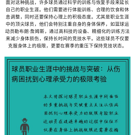
面对这种挑战，许多球员通过科学的训练与恢复手段来延长
自己的职业生涯。他们需要进行体能训练、合理的饮食和休
息调整，同时还要保持心理上的积极态度。尤其是职业生涯
中的顶尖球员，他们会特别注重自身的身体保养，如篮球运
动员勒布朗·詹姆斯，通过高科技的设备、精细化的训练方法
来减少身体损伤，保持长时间的竞技水平。这些球员不仅要
克服身体上的极限，更要在赛季的重压下保持竞技状态。