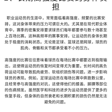
担
职业运动员的生涯中，常常面临着高强度、频繁的比赛安
排，这对身体带来的压力可谓巨大的。尤其是在现代职业体
育中，赛季的密集安排要求球员们每年都要参与数十场甚至
上百场比赛。这种高频率的赛事安排，让运动员的身体长期
处于极度的消耗状态。无论是足球、篮球还是网球，球员的
肌肉、骨骼和关节都承受着不小的压力。
高强度的比赛往往意味着球员在每场比赛中都要达到极限输
出，这使得运动员的恢复时间变得尤为重要。长时间的高负
荷运动可能导致肌肉疲劳、软组织损伤等问题，进一步影响
球员的表现。例如，足球运动员在每场比赛中奔跑数公里，
且经常参与高强度的对抗，这使得他们的膝盖、脚踝等部位
的伤病频发。虽然医学和科技的进步为运动员提供了更多的
恢复手段，但身体的自然衰老和长期积累的损伤仍然是无法
避免的问题。