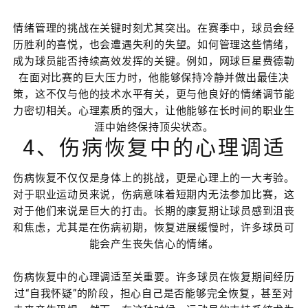
情绪管理的挑战在关键时刻尤其突出。在赛季中，球员会经
历胜利的喜悦，也会遭遇失利的失望。如何管理这些情绪，
成为球员能否持续高效发挥的关键。例如，网球巨星费德勒
在面对比赛的巨大压力时，他能够保持冷静并做出最佳决
策，这不仅与他的技术水平有关，更与他良好的情绪调节能
力密切相关。心理素质的强大，让他能够在长时间的职业生
涯中始终保持顶尖状态。
4、伤病恢复中的心理调适
伤病恢复不仅仅是身体上的挑战，更是心理上的一大考验。
对于职业运动员来说，伤病意味着短期内无法参加比赛，这
对于他们来说是巨大的打击。长期的康复期让球员感到沮丧
和焦虑，尤其是在伤病初期，恢复进展缓慢时，许多球员可
能会产生丧失信心的情绪。
伤病恢复中的心理调适至关重要。许多球员在恢复期间经历
过“自我怀疑”的阶段，担心自己是否能够完全恢复，甚至对