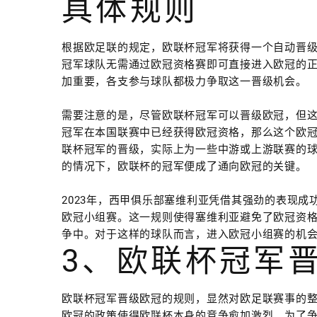
具体规则
根据欧足联的规定，欧联杯冠军将获得一个自动晋
冠军球队无需通过欧冠资格赛即可直接进入欧冠的
加重要，各支参与球队都极力争取这一晋级机会。
需要注意的是，尽管欧联杯冠军可以晋级欧冠，但
冠军在本国联赛中已经获得欧冠资格，那么这个欧
联杯冠军的晋级，实际上为一些中游或上游联赛的
的情况下，欧联杯的冠军便成了通向欧冠的关键。
2023年，西甲俱乐部塞维利亚凭借其强劲的表现成功
欧冠小组赛。这一规则使得塞维利亚避免了欧冠资
争中。对于这样的球队而言，进入欧冠小组赛的机
3、欧联杯冠军
欧联杯冠军晋级欧冠的规则，显然对欧足联赛事的
欧冠的政策使得欧联杯本身的竞争愈加激烈。为了