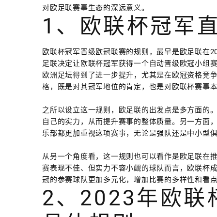
对欧足联赛事生态的深远意义。
1、欧联杯冠军
欧联杯冠军晋级欧冠联赛的规则，最早是欧足联在2
足联决定让欧联杯冠军获得一个自动晋级欧冠小组
欧洲足坛得到了进一步提升，尤其是在欧冠资格竞
格，既是对其冠军地位的肯定，也是对欧联杯赛事
之所以设立这一规则，欧足联的出发点是多方面的
自己的实力，从而提升赛事的整体质量。另一方面
乐部都更加重视这项赛事，无论是强队还是中小型
从另一个角度看，这一规则也可以看作是欧足联在
赛表现不佳、但实力不容小觑的球队而言，欧联杯
冠的参赛球队更加多元化，增加比赛的多样性和看
2、2023年欧