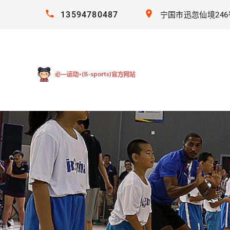
13594780487
宁国市迅忽仙境246