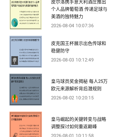
皮尔洛携手意大利酒庄推出
个人品牌葡萄酒 传递足球与
美酒的独特魅力
2026-08-04 10:07:36
皮克国王杯展示出色传球和
稳健防守
2026-08-03 10:12:49
皇马球员奖金揭秘 每人25万
欧元来源解析背后潜规则
2026-08-02 10:20:15
皇马崛起的关键转变与战略
调整探讨如何重返巅峰
2026-08-01 10:11:58