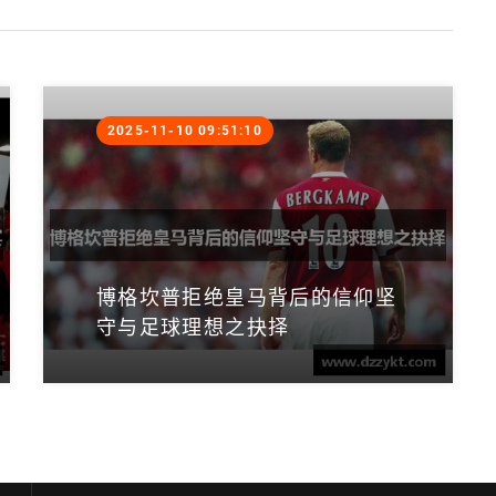
2025-11-10 09:51:10
博格坎普拒绝皇马背后的信仰坚
守与足球理想之抉择