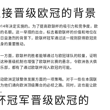
直接晋级欧冠的背景
014年决定实施的。为了提高欧联杯的吸引力和竞争度，欧
赛的名额。这一举措的出台，标志着欧联杯的价值和地位在
争日益激烈的背景下，欧联杯冠军通过这一规则获得欧冠资
本身的重要推动。
。一方面，欧联杯的胜者能够通过与欧冠球队的较量，证明
，这种晋级机制也增强了欧联杯比赛的悬念，令欧洲各大俱
俱乐部，都有了通过欧联杯闯入欧冠的可能。
推动欧洲足球整体发展方面的一项策略。对于一些在本国联
成为他们通向欧洲顶级舞台的必经之路。同时，这也能让欧
点。
联杯冠军晋级欧冠的