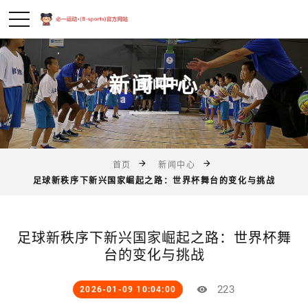
新闻中心
首页
新闻中心
足球新秩序下新兴国家崛起之路：世界杯舞台的变化与挑战
足球新秩序下新兴国家崛起之路：世界杯舞
台的变化与挑战
223
2026-01-09 10:04:00