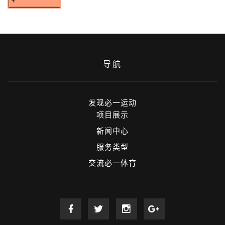
导航
发现必一运动
项目展示
新闻中心
服务类型
交流必一体育