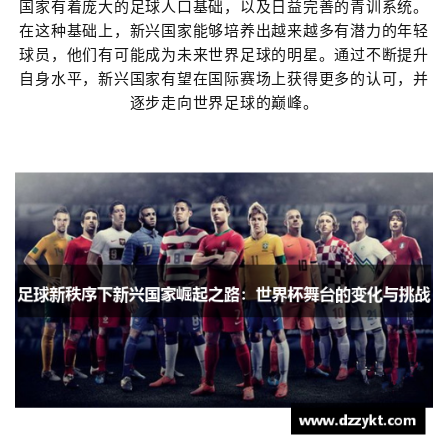
国家有着庞大的足球人口基础，以及日益完善的青训系统。
在这种基础上，新兴国家能够培养出越来越多有潜力的年轻
球员，他们有可能成为未来世界足球的明星。通过不断提升
自身水平，新兴国家有望在国际赛场上获得更多的认可，并
逐步走向世界足球的巅峰。