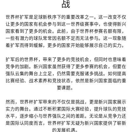
战
世界杯扩军是足球新秩序下的重要改革之一。这一改变不仅
让更多的国家有机会参与到这一世界级赛事中，也使得新兴
国家看到了更多的机会。此前，由于世界杯参赛名额有限，
一些有潜力的球队常常因名额不足而无法参与。这一现象随
着扩军而得到缓解，更多的国家开始能够展示自己的实力。
扩军后的世界杯，带来了更多的竞技机会，但同时也意味着
竞争的加剧。新兴国家虽然获得了更多参赛的机会，但要在
强队云集的舞台上立足，仍然需要克服诸多挑战。如何提高
比赛经验、战术素养和竞技状态，依然是新兴国家面临的重
要课题。
然而，世界杯扩军带来的不仅仅是挑战，更是新兴国家展示
实力的舞台。通过不断积累国际大赛经验，提升球队的竞技
水平，逐步缩小与世界强队之间的差距。无论是从竞争力还
是国际认同度而言，世界杯扩军无疑为新兴国家提供了崭新
的发展机遇。