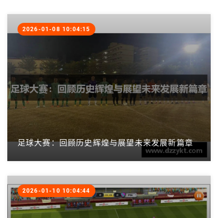
2026-01-08 10:04:15
足球大赛：回顾历史辉煌与展望未来发展新篇章
2026-01-10 10:04:44