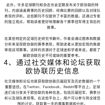
此外，许多足球期刊和杂志也会定期发布关于欧协联的特
刊，内容涵盖赛事的历史回顾、经典比赛的回顾以及对球队
表现的评析。这些期刊不仅提供了丰富的数据，还通过专家
的独立观点，帮助读者更好地理解各个赛季冠军得主背后的
故事。
在某些特定的足球历史研究书籍中，作者会通过图表和数据
分析来呈现欧协联的赛季表现，帮助读者从更加宏观的角度
审视这项赛事。这样的资源对于足球迷和学者来说，都是了
解欧协联历史不可或缺的重要参考。
4、通过社交媒体和论坛获取
欧协联历史信息
社交媒体和论坛也是获取欧协联历届冠军及历史数据的一个
重要途径。在Twitter、Facebook、Reddit等平台上，足球
迷们会分享关于欧协联的各种信息，包括历届冠军、赛季分
析以及球队表现等。在这些平台上，用户可以参与到全球范
围的讨论，获取第一手的赛事数据和分析。