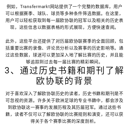
例如，Transfermarkt网站提供了一个完整的数据库，用户
可以根据赛季、球队、球员等多种条件筛选数据。在这里，
用户可以轻松获取到每一届欧协联的冠军以及相关的历史表
现，这些信息以数据表格的形式展现，方便快速查阅。
此外，这些平台还提供了对历届欧协联赛季的全面回顾，包
括重要比赛的录像、评论员分析以及赛事的历史影响等。通
过这些数据，球迷可以更加深入地了解比赛的历史，并且能
够追踪到过去每一届比赛的精彩瞬间。
3、通过历史书籍和期刊了解
欧协联的背景
对于喜欢深入了解欧协联历史的读者，历史书籍和期刊是不
可忽视的资源。许多关于欧洲足球的专业书籍中，都会涉及
到欧协联这一赛事的发展历程及其历届冠军。通过这些书
籍，读者不仅可以了解欧协联的比赛规则和演变，还可以获
得关于各个赛季比赛的深度剖析。