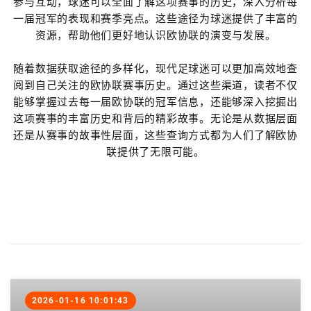
参与互动，球迷可以全面了解这项赛事的历史，深入分析每
一届冠军的表现和赛季亮点。这些途径为球迷提供了丰富的
资源，帮助他们更好地认识欧协联的演变与发展。
随着数据获取途径的多样化，现代足球迷可以更加高效地查
阅到自己关注的欧协联赛事历史。通过这些渠道，读者不仅
能够掌握过去每一届欧协联的冠军信息，还能够深入挖掘出
这项赛事的丰富历史和背后的精彩故事。无论是从数据层面
还是从赛事的故事性层面，这些查询方式都为人们了解欧协
联提供了无限可能。
2026-01-16 10:01:43