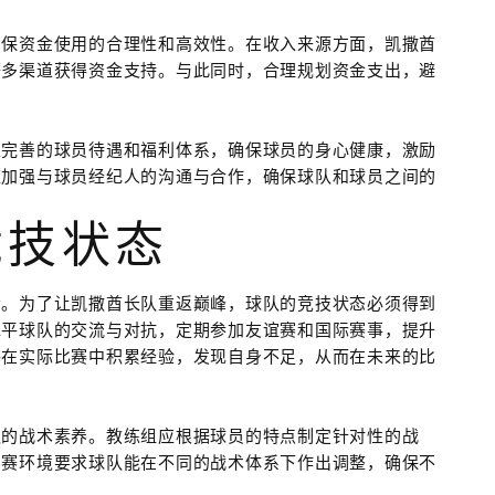
确保资金使用的合理性和高效性。在收入来源方面，凯撒酋
等多渠道获得资金支持。与此同时，合理规划资金支出，避
立完善的球员待遇和福利体系，确保球员的身心健康，激励
应加强与球员经纪人的沟通与合作，确保球队和球员之间的
竞技状态
素。为了让凯撒酋长队重返巅峰，球队的竞技状态必须得到
水平球队的交流与对抗，定期参加友谊赛和国际赛事，提升
够在实际比赛中积累经验，发现自身不足，从而在未来的比
队的战术素养。教练组应根据球员的特点制定针对性的战
比赛环境要求球队能在不同的战术体系下作出调整，确保不