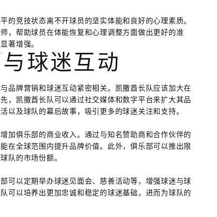
水平的竞技状态离不开球员的坚实体能和良好的心理素质。
导师，帮助球员在体能恢复和心理调整方面做出更好的准
到显著增强。
销与球迷互动
还与品牌营销和球迷互动紧密相关。凯撒酋长队应该加大在
首先，凯撒酋长队可以通过社交媒体和数字平台来扩大其品
生活以及球队的幕后故事，吸引更多的球迷关注和支持。
，增加俱乐部的商业收入。通过与知名赞助商和合作伙伴的
还能在全球范围内提升品牌价值。此外，俱乐部可以推出限
升球队的市场份额。
乐部可以定期举办球迷见面会、慈善活动等，增强球迷与球
长队可以培养出更加忠诚和稳定的球迷基础，进而为球队的