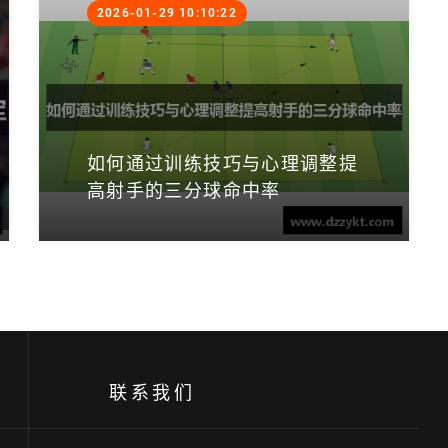
2026-01-29 10:10:22
如何通过训练技巧与心理调整提
高射手的三分球命中率
联系我们