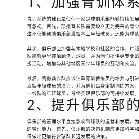
1、加强青训体
青训系统的建设是任何一家足球俱乐部能够持续发
可忽视。首先，凯撒酋长队需要设立更为完善的青
这不仅能帮助俱乐部发掘本土年轻球员，还能为球
其次，俱乐部应加强与本地学校和社区的合作，广
队能够更早接触到潜力球员，并为他们提供更专业
拔活动，增加与其他地区青少年球员的互动和交流
最后，凯撒酋长队应该注重青训教练员的培养与引
发掘年轻球员的潜力，并为他们量身定制训练方案
一线队的年轻球员，最终实现俱乐部的可持续发展
2、提升俱乐部
俱乐部的管理水平直接影响到球队的运营和发展。
的管理能力。首先，俱乐部的决策机制应更加科学
保做出更加符合球队长远发展的决策。