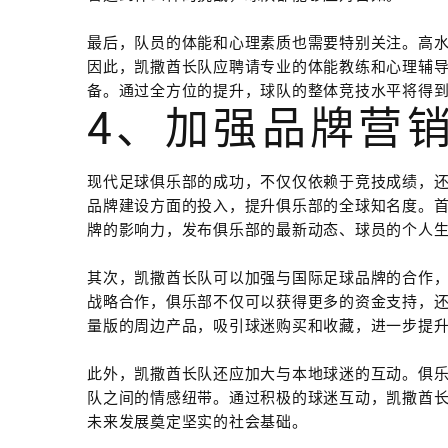
最后，队员的体能和心理素质也需要特别关注。高
因此，凯撒酋长队应聘请专业的体能教练和心理辅
备。通过全方位的提升，球队的整体竞技水平将得
4、加强品牌营
现代足球俱乐部的成功，不仅仅依赖于竞技成绩，
品牌建设方面的投入，提升俱乐部的全球知名度。
牌的影响力，发布俱乐部的最新动态、球员的个人
其次，凯撒酋长队可以加强与国际足球品牌的合作
战略合作，俱乐部不仅可以获得更多的资金支持，
量版的周边产品，吸引球迷购买和收藏，进一步提
此外，凯撒酋长队还应加大与本地球迷的互动。俱
队之间的情感纽带。通过积极的球迷互动，凯撒酋
未来发展奠定坚实的社会基础。