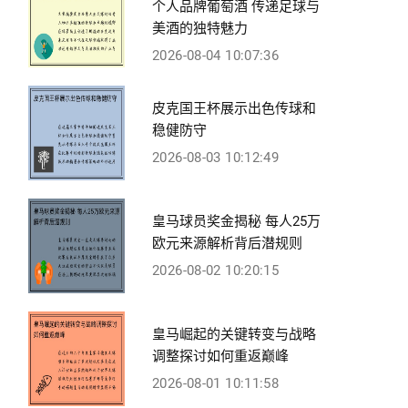
个人品牌葡萄酒 传递足球与
美酒的独特魅力
2026-08-04 10:07:36
皮克国王杯展示出色传球和
稳健防守
2026-08-03 10:12:49
皇马球员奖金揭秘 每人25万
欧元来源解析背后潜规则
2026-08-02 10:20:15
皇马崛起的关键转变与战略
调整探讨如何重返巅峰
2026-08-01 10:11:58