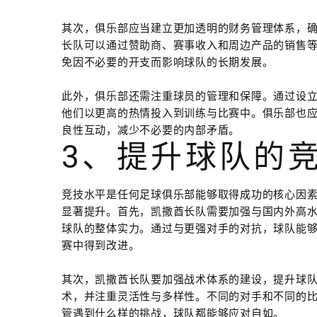
其次，俱乐部应当建立更加透明的财务管理体系，
长队可以通过赞助商、赛事收入和周边产品的销售
免因不必要的开支而影响球队的长期发展。
此外，俱乐部还需注重球员的管理和保障。通过设
他们以更高的热情投入到训练与比赛中。俱乐部也
良性互动，减少不必要的内部矛盾。
3、提升球队的
竞技水平是任何足球俱乐部能够取得成功的核心因
显著提升。首先，凯撒酋长队需要加强与国内外高
球队的整体实力。通过与更强对手的对抗，球队能
赛中得到改进。
其次，凯撒酋长队要加强战术体系的建设，提升球
术，并注重灵活性与多样性。不同的对手和不同的
管遇到什么样的挑战，球队都能够应对自如。