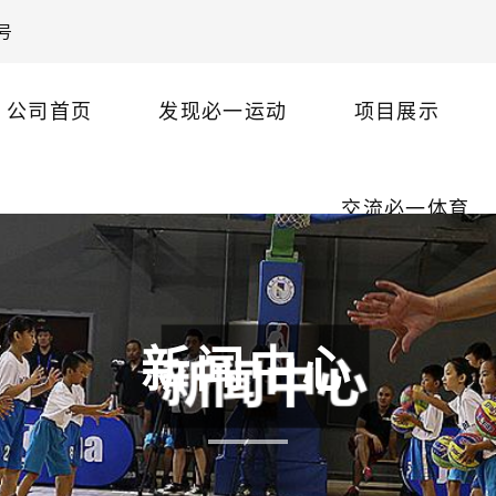
号
公司首页
发现必一运动
项目展示
交流必一体育
新闻中心