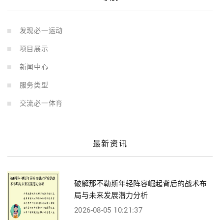
发现必一运动
项目展示
新闻中心
服务类型
交流必一体育
最新资讯
破解那不勒斯年轻阵容崛起背后的战术布
局与未来发展潜力分析
2026-08-05 10:21:37