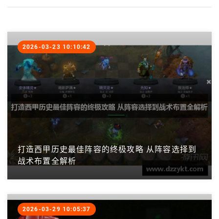
2026-03-23 10:10:42
打造西甲历史最佳阵容的终极攻略 从阵容选择到
战术布置全解析
2026-03-29 10:05:37