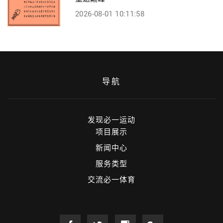
2026-08-01 10:11:58
导航
发现必一运动
项目展示
新闻中心
服务类型
交流必一体育