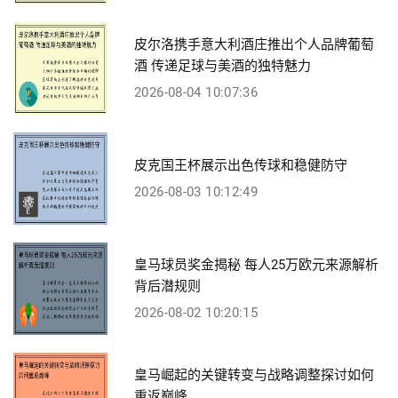
皮尔洛携手意大利酒庄推出个人品牌葡萄
酒 传递足球与美酒的独特魅力
2026-08-04 10:07:36
皮克国王杯展示出色传球和稳健防守
2026-08-03 10:12:49
皇马球员奖金揭秘 每人25万欧元来源解析
背后潜规则
2026-08-02 10:20:15
皇马崛起的关键转变与战略调整探讨如何
重返巅峰