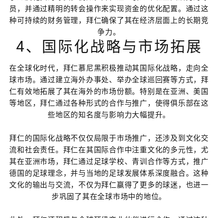
员，并通过精明的转会操作来实现资金的优化配置。通过这
种可持续的财务管理，拜仁确保了其在经济层面上的长期竞
争力。
4、国际化战略与市场拓展
在全球化时代，拜仁慕尼黑积极推动其国际化战略，走向全
球市场。通过建立海外办事处、举办全球巡回赛等方式，拜
仁有效地拓展了其在海外的市场份额。特别是在亚洲、美国
等地区，拜仁通过各种形式的合作与推广，使得俱乐部在这
些地区的知名度与影响力大幅提升。
拜仁的国际化战略不仅仅局限于市场推广，还涉及到文化交
流和社会责任。拜仁在其国际合作中注重文化的多元性，尤
其在亚洲市场，拜仁通过足球学校、青训合作等方式，推广
德国的足球理念，并与当地的足球发展体系深度融合。这种
文化的输出与交流，不仅为拜仁赢得了更多的球迷，也进一
步巩固了其在全球市场中的地位。