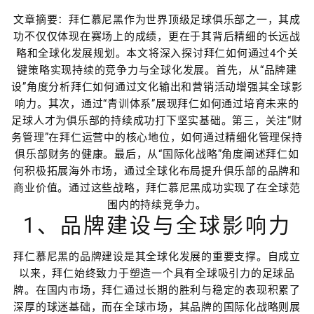
文章摘要：拜仁慕尼黑作为世界顶级足球俱乐部之一，其成
功不仅仅体现在赛场上的成绩，更在于其背后精细的长远战
略和全球化发展规划。本文将深入探讨拜仁如何通过4个关
键策略实现持续的竞争力与全球化发展。首先，从“品牌建
设”角度分析拜仁如何通过文化输出和营销活动增强其全球影
响力。其次，通过“青训体系”展现拜仁如何通过培育未来的
足球人才为俱乐部的持续成功打下坚实基础。第三，关注“财
务管理”在拜仁运营中的核心地位，如何通过精细化管理保持
俱乐部财务的健康。最后，从“国际化战略”角度阐述拜仁如
何积极拓展海外市场，通过全球化布局提升俱乐部的品牌和
商业价值。通过这些战略，拜仁慕尼黑成功实现了在全球范
围内的持续竞争力。
1、品牌建设与全球影响力
拜仁慕尼黑的品牌建设是其全球化发展的重要支撑。自成立
以来，拜仁始终致力于塑造一个具有全球吸引力的足球品
牌。在国内市场，拜仁通过长期的胜利与稳定的表现积累了
深厚的球迷基础，而在全球市场，其品牌的国际化战略则展