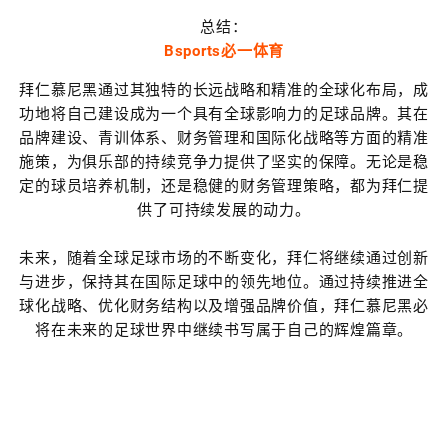
总结：
Bsports必一体育
拜仁慕尼黑通过其独特的长远战略和精准的全球化布局，成
功地将自己建设成为一个具有全球影响力的足球品牌。其在
品牌建设、青训体系、财务管理和国际化战略等方面的精准
施策，为俱乐部的持续竞争力提供了坚实的保障。无论是稳
定的球员培养机制，还是稳健的财务管理策略，都为拜仁提
供了可持续发展的动力。
未来，随着全球足球市场的不断变化，拜仁将继续通过创新
与进步，保持其在国际足球中的领先地位。通过持续推进全
球化战略、优化财务结构以及增强品牌价值，拜仁慕尼黑必
将在未来的足球世界中继续书写属于自己的辉煌篇章。