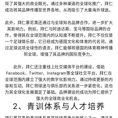
现了其强大的商业眼光。通过多种渠道的全球化推广，拜仁
成功将其品牌传播至世界各地，从而吸引了大量海外球迷。
此外，拜仁慕尼黑还通过与全球知名品牌合作，进一步扩大
其影响力。例如，拜仁与阿迪达斯、宝马等国际品牌的合
作，使得其在全球范围内的认知度不断提升。拜仁不仅仅是
一个足球俱乐部，它已经成为德国文化和体育的代名词，通
过足球这项全球性的语言，拜仁能够将德国的体育精神传播
到全球，增强了其品牌的国际竞争力。
此外，拜仁还注重线上社交媒体平台的建设，借助
Facebook、Twitter、Instagram等全球社交平台，拜仁在
全球范围内建立了强大的数字化影响力。通过持续更新的内
容和互动，拜仁将球迷与俱乐部的关系进一步紧密化，这也
为其全球化发展奠定了基础。品牌建设的成功为拜仁提供了
强大的全球商业化机会。
2、青训体系与人才培养