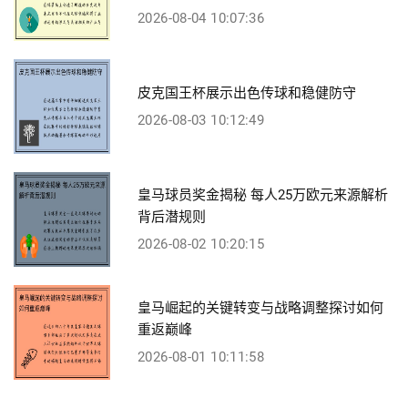
2026-08-04 10:07:36
皮克国王杯展示出色传球和稳健防守
2026-08-03 10:12:49
皇马球员奖金揭秘 每人25万欧元来源解析
背后潜规则
2026-08-02 10:20:15
皇马崛起的关键转变与战略调整探讨如何
重返巅峰
2026-08-01 10:11:58