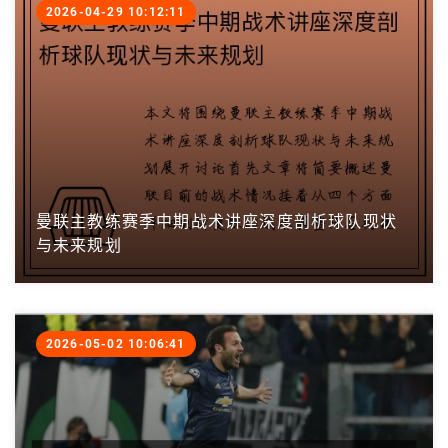
2026-04-29 10:12:11
曼联主教练赛季中期战术讲座深度剖析球队现状
与未来规划
2026-05-02 10:06:41