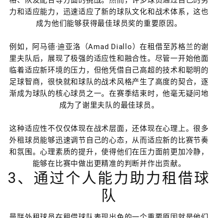
格、队友配合等方面的挑战。然而，许多球员通过自己的努
力和适应能力，迅速适应了新的球队文化和战术体系，这也
成为他们能够获得最佳球员奖的重要原因。
例如，阿马德·迪亚洛（Amad Diallo）在租借至苏格兰的谢
里夫队后，展现了极强的适应性和融合性。尽管一开始他面
临着适应新环境的压力，但他凭借自己高超的技术和聪明的
足球智商，很快就和球队的战术风格产生了高度的契合，逐
渐成为球队的核心球员之一。在赛季结束时，他毫无疑问地
成为了谢里夫队的最佳球员。
这种适应性不仅仅体现在战术层面，还体现在心理上。很多
外租球员能够迅速调节自己的心态，从而适应新的比赛节奏
和氛围。心理素质的提升，使得他们在压力面前更加冷静，
能够在比赛中做出更精准的判断并作出贡献。
3、通过个人能力助力租借球
队
曼联外租球员在租借球队表现出色的一个重要原因就是他们