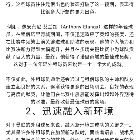
行，这些球员往往凭借出色的状态打破了这一预期，表现得
比很多人所想的更为出色。
例如，像安东尼·艾兰加（Anthony Elanga）这样的年轻球
员，在租借诺里奇城期间，不仅迅速适应了英超的强度，还
在比赛中频繁上演关键进球和助攻的表现。他的个人能力和
比赛决断力得到大幅提升，并且在多场关键比赛中为球队贡
献了巨大的力量。最终，他获得了诺里奇城的最佳球员奖，
这对于一位年轻外租球员来说是一个非常大的成就。
不仅如此，外租球员通常还会通过与租借球队的主帅和队友
建立起良好的关系，逐渐获得更多的出场机会。良好的表现
与高度的默契，让他们在比赛中屡屡能发挥出超越外界期待
的水准，最终收获最佳球员的奖项。
2、迅速融入新环境
对于曼联的外租球员来说，融入新环境是成功的关键之一。
尤其是许多外租球员在加盟新球队时，面临着语言、战术风