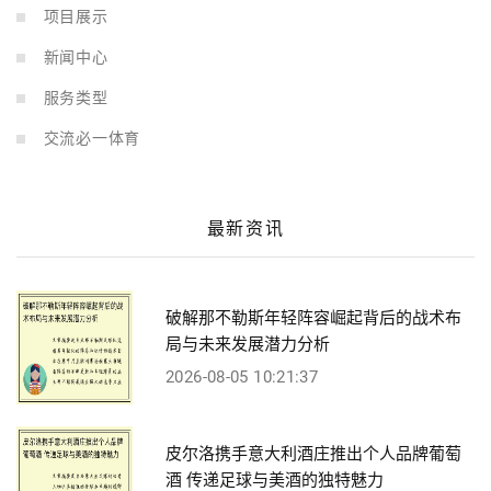
项目展示
新闻中心
服务类型
交流必一体育
最新资讯
破解那不勒斯年轻阵容崛起背后的战术布
局与未来发展潜力分析
2026-08-05 10:21:37
皮尔洛携手意大利酒庄推出个人品牌葡萄
酒 传递足球与美酒的独特魅力