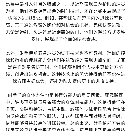
比赛中最引人注目的特点之一。以近期表现最为抢眼的球员
为例，他们不仅拥有出色的射门技术，还在比赛中展现出了
极强的进球嗅觉。例如，某些球员在禁区内的进球效率极
高，善于通过敏锐的跑位和对机会的把握，完成快速进攻。
无论是远射、头球还是近距离的破门，他们的得分方式多种
多样，展现出了全面的技术素质。
此外，射手榜前五名球员的脚下技术也不可忽视。精确的控
球和精准的传球能力让他们在进攻端的表现更加全面。尤其
是在面对密集防守时，他们能够利用个人技术突破对方防
线，创造出进攻机会。这种技术上的优势使得他们不仅在进
球方面占据优势，还能为队友提供更多的进攻支持。
射手们的身体条件也是其得分能力的重要因素。亚冠联赛
中，许多顶级球员具备强大的身体对抗能力，这使得他们在
争顶、突破和持球时占据主动。较强的身体素质配合上快速
的反应速度和灵活的脚法，让这些球员在面对强大对手时，
依然能够保持较高的进球效率。总的来说，射手榜前五名的
球员无论是技术水平还是身体条件，都展现出了极高的竞技