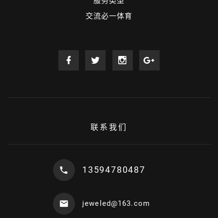
服务类型
交流必一体育
联系我们
13594780487
jeweled@163.com