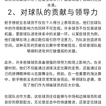
水准。
2、对球队的贡献与领导力
射手榜前五名球员不仅在个人得分上表现突出，他们在球队
中的作用和影响力也同样不可忽视。许多球员不仅仅是进球
机器，更是球队进攻体系中的关键一环。以某些球员为例，
他们能够在场上通过跑位吸引防守注意力，为队友创造进攻
空间。这种无形的贡献在比赛中常常被低估，但却是球队能
够顺利进攻并打破僵局的关键。
此外，许多前锋球员具备很强的领导力和场上影响力。在关
键时刻，他们不仅能通过进球决定比赛的走势，还能通过自
己的拼搏精神和斗志鼓舞全队。例如，在一些重要的淘汰赛
中，射手榜前五名的球员常常挺身而出，带领球队逆袭，体
现了他们作为领袖球员的巨大价值。
在团队合作方面，这些球员往往能够与中场和边锋球员形成
良好的默契配合。无论是反击中的快速推进，还是定位球战