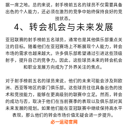
据一席之地。总的来说，射手榜前五名的球员不仅需要具备
出色的个人能力，还必须在激烈的竞争中始终保持良好的竞
技状态。
4、转会机会与未来发展
亚冠联赛的射手榜前五名球员，通常也是其他俱乐部重点关
注的目标。随着他们在亚冠赛场上不断展现个人能力，转会
市场的需求也越来越大。许多俱乐部希望通过引进这些顶级
射手，提升自己的竞争力。因此，这些球员未来的转会机会
和职业发展方向成为了外界关注的焦点。
对于射手榜前五名的球员来说，他们的未来可能会涉及到欧
洲、西亚等地区的豪门俱乐部。这些球员往往具备出色的技
术和竞技能力，能够在更高级别的联赛中立足。然而，转会
的成功与否，取决于他们在当前赛季的表现以及俱乐部对其
未来发展的规划。如果他们能在亚冠联赛中继续保持高水平
表现，那么他们的转会市场价值无疑会进一步提升。
必一运动官网