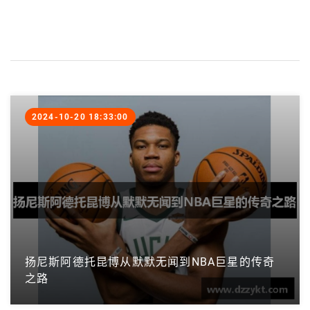
2024-10-20 18:33:00
扬尼斯阿德托昆博从默默无闻到NBA巨星的传奇
之路