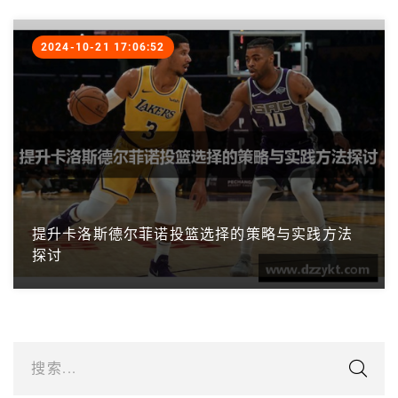
2024-10-21 17:06:52
提升卡洛斯德尔菲诺投篮选择的策略与实践方法
探讨
搜索...