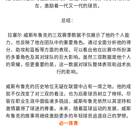
在，激励着一代又一代的球员。
总结：
拉塞尔·威斯布鲁克的三双赛季数据不仅展示了他的个人能
力，也反映了他在团队中的重要角色。通过全面分析他的得
分、助攻和篮板等方面的表现，可以看出他在比赛中所扮演
的多重角色及其对球队的巨大影响。虽然三双数据是他个人
的荣耀，但更重要的是，这一数据对球队整体表现和战术执
行的影响。
威斯布鲁克的历史地位无疑在联盟中占有一席之地。他的成
就不仅改变了对三双的看法，也为后辈球员树立了榜样。尽
管在职业生涯中面临诸多挑战，威斯布鲁克依然以其坚持和
激情赢得了球迷的尊重。未来，随着篮球运动的发展，威斯
布鲁克的故事将继续激励更多的年轻球员追逐自己的梦想。
必一体育