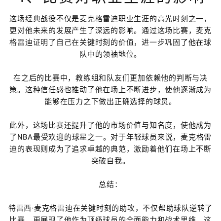
这场经典战役不仅是麦克格雷迪职业生涯的高光时刻之一，
更对他未来的发展产生了深远的影响。通过这场比赛，麦克
格雷迪证明了自己在关键时刻的价值，进一步巩固了他在球
队中的领袖地位。
在之后的比赛中，教练组和队友们更加依赖他的判断与决
策。这种信任感也推动了他在场上不断进步，使他逐渐成为
能够在压力之下做出正确选择的球员。
此外，这场比赛还提升了他的市场价值与知名度，使他成为
了NBA最受欢迎的球星之一。对于年轻球员来说，麦克格雷
迪的表现则成为了追求卓越的典范，激励着他们在场上不断
突破自我。
总结：
特雷西·麦克格雷迪在关键时刻的助攻，不仅帮助球队逆转了
比赛，更展现了他作为顶级球员的全面能力和战术思维。这