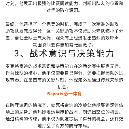
时刻，他展现出极强的比赛阅读能力，判断出队友的位置和
对手的防守漏洞。
最终，他选择了一个完美的时机，完成了一次精准的助攻，
助攻队友完成得分。这一关键助攻不仅帮助火箭队缩小了分
差，更让全队士气大振，观众席上也爆发出热烈的欢呼声，
氛围瞬间变得更加紧张而激动。
3、战术意识与决策能力
麦克格雷迪的战术意识和决策能力在这场比赛中展露无遗。
作为球队的核心，他不仅需要自己得分，还要把握团队的进
攻节奏。在第四节的关键时刻，他深知必须通过传球来创造
机会。
Bsports必一体育
在防守逼迫的情况下，麦克格雷迪的冷静让他能够迅速评估
场上的局势。他巧妙地运用掩护战术，制造出空位的机会。
通过精确的传球，他不仅为队友提供了得分的机会，还有效
地打乱了对方的防守布局。