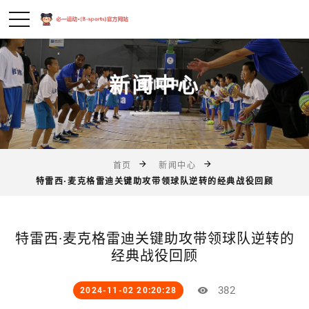
新闻中心
首页
新闻中心
特雷西·麦克格雷迪关键助攻带领球队逆转的经典战役回顾
特雷西·麦克格雷迪关键助攻带领球队逆转的
经典战役回顾
382
2024-11-02 20:20:28