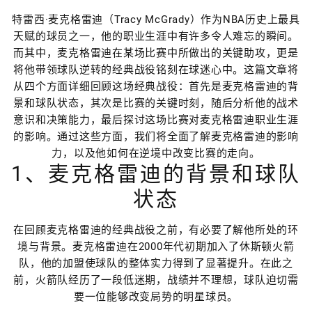
特雷西·麦克格雷迪（Tracy McGrady）作为NBA历史上最具
天赋的球员之一，他的职业生涯中有许多令人难忘的瞬间。
而其中，麦克格雷迪在某场比赛中所做出的关键助攻，更是
将他带领球队逆转的经典战役铭刻在球迷心中。这篇文章将
从四个方面详细回顾这场经典战役：首先是麦克格雷迪的背
景和球队状态，其次是比赛的关键时刻，随后分析他的战术
意识和决策能力，最后探讨这场比赛对麦克格雷迪职业生涯
的影响。通过这些方面，我们将全面了解麦克格雷迪的影响
力，以及他如何在逆境中改变比赛的走向。
1、麦克格雷迪的背景和球队
状态
在回顾麦克格雷迪的经典战役之前，有必要了解他所处的环
境与背景。麦克格雷迪在2000年代初期加入了休斯顿火箭
队，他的加盟使球队的整体实力得到了显著提升。在此之
前，火箭队经历了一段低迷期，战绩并不理想，球队迫切需
要一位能够改变局势的明星球员。