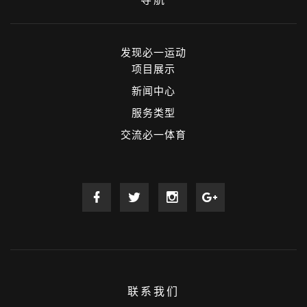
发现必一运动
项目展示
新闻中心
服务类型
交流必一体育
联系我们