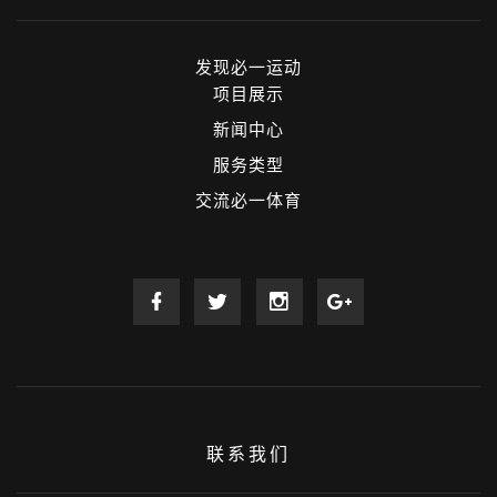
发现必一运动
项目展示
新闻中心
服务类型
交流必一体育
联系我们