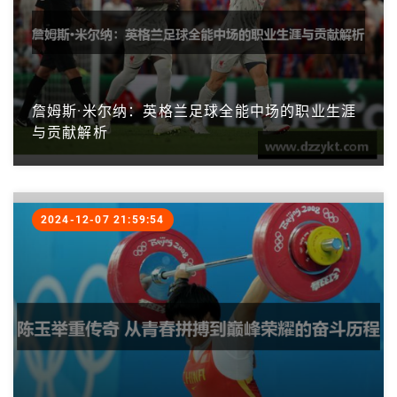
詹姆斯·米尔纳：英格兰足球全能中场的职业生涯
与贡献解析
2024-12-07 21:59:54