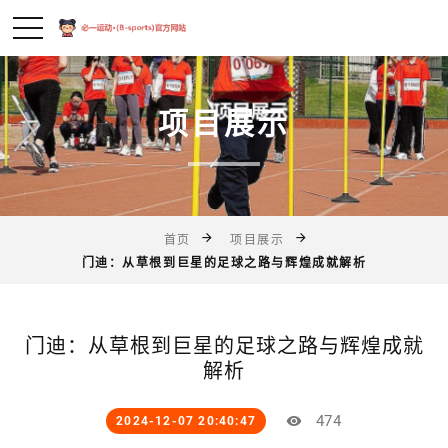
项目展示
首页
项目展示
门迪：从草根到巨星的足球之路与辉煌成就解析
门迪：从草根到巨星的足球之路与辉煌成就
解析
474
2024-12-07 20:40:47