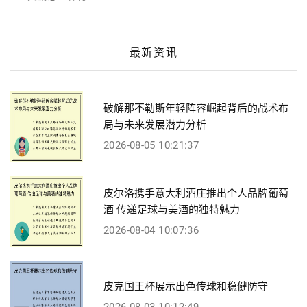
最新资讯
破解那不勒斯年轻阵容崛起背后的战术布
局与未来发展潜力分析
2026-08-05 10:21:37
皮尔洛携手意大利酒庄推出个人品牌葡萄
酒 传递足球与美酒的独特魅力
2026-08-04 10:07:36
皮克国王杯展示出色传球和稳健防守
2026-08-03 10:12:49