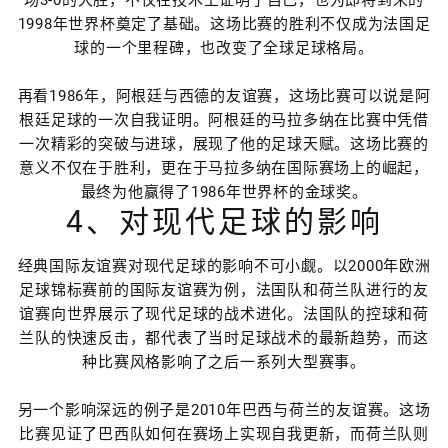
1998年世界杯奠定了基础。这场比赛的胜利不仅成为法国足
球的一个里程碑，也改变了全球足球格局。
再看1986年，阿根廷与西德的友谊赛，这场比赛可以说是阿
根廷足球的一次自我证明。阿根廷的马拉多纳在比赛中凭借
一次精彩的突破与进球，展现了他的足球天赋。这场比赛的
意义不仅在于胜利，更在于马拉多纳在国际赛场上的崛起，
最终为他赢得了1986年世界杯的金球奖。
4、对现代足球的影响
经典国际友谊赛对现代足球的影响不可小觑。以2000年欧洲
足球锦标赛前的国际友谊赛为例，法国队和荷兰队进行的友
谊赛向世界展示了现代足球的战术进化。法国队的控球和荷
兰队的快速反击，都代表了当时足球战术的最新趋势，而这
种比赛风格影响了之后一系列大型赛事。
另一个影响深远的例子是2010年巴西与荷兰的友谊赛。这场
比赛见证了巴西队如何在赛场上实现自我更新，而荷兰队则