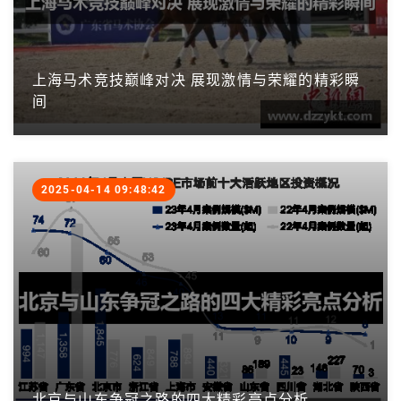
上海马术竞技巅峰对决 展现激情与荣耀的精彩瞬
间
2025-04-14 09:48:42
北京与山东争冠之路的四大精彩亮点分析