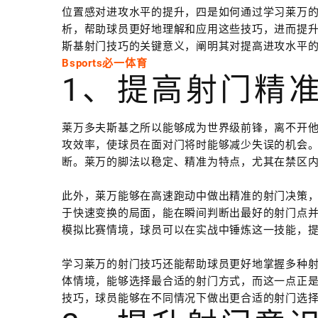
位置感对进攻水平的提升，四是如何通过学习莱万
析，帮助球员更好地理解和应用这些技巧，进而提
斯基射门技巧的关键意义，阐明其对提高进攻水平
Bsports必一体育
1、提高射门精
莱万多夫斯基之所以能够成为世界级前锋，离不开
攻效率，使球员在面对门将时能够减少失误的机会
断。莱万的脚法以稳定、精准为特点，尤其在禁区
此外，莱万能够在高速跑动中做出精准的射门决策
于快速变换的局面，能在瞬间判断出最好的射门点
模拟比赛情境，球员可以在实战中锤炼这一技能，
学习莱万的射门技巧还能帮助球员更好地掌握多种
体情境，能够选择最合适的射门方式，而这一点正
技巧，球员能够在不同情况下做出更合适的射门选