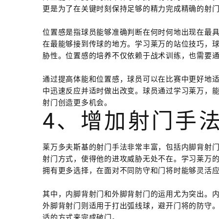
更是为了在关键时刻保持足够的精力完成精确的射
位置感是指球员能够准确判断在何时何地出现在最
在最能够接到传球的地方。学习莱万的站位技巧，
胁性。位置感的培养不仅依赖于战术训练，也需要
通过提高体能和位置感，球员可以在比赛中更好地
中迅速反应并适时做出改变。球员通过学习莱万，
射门创造更多机会。
4、增加射门手
莱万多夫斯基的射门手法非常丰富，包括内脚背射
射门方式，使得他的进攻威胁无处不在。学习莱万
拥有更多选择，在面对不同防守和门将时能够灵活
其中，内脚背射门和外脚背射门的运用尤为突出。
外脚背射门则适用于打出弧线球，避开门将的防守
适的方式来完成破门。