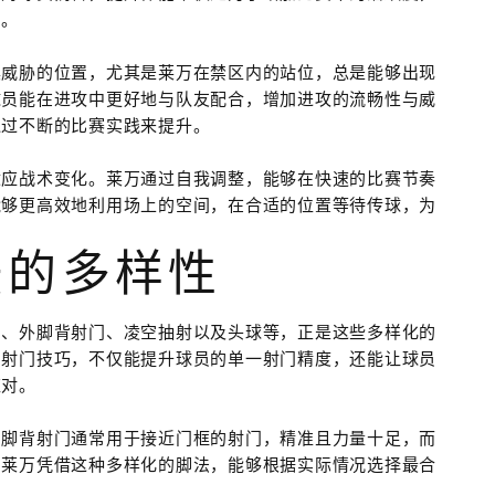
门。
具威胁的位置，尤其是莱万在禁区内的站位，总是能够出现
球员能在进攻中更好地与队友配合，增加进攻的流畅性与威
通过不断的比赛实践来提升。
适应战术变化。莱万通过自我调整，能够在快速的比赛节奏
能够更高效地利用场上的空间，在合适的位置等待传球，为
法的多样性
门、外脚背射门、凌空抽射以及头球等，正是这些多样化的
的射门技巧，不仅能提升球员的单一射门精度，还能让球员
应对。
内脚背射门通常用于接近门框的射门，精准且力量十足，而
。莱万凭借这种多样化的脚法，能够根据实际情况选择最合