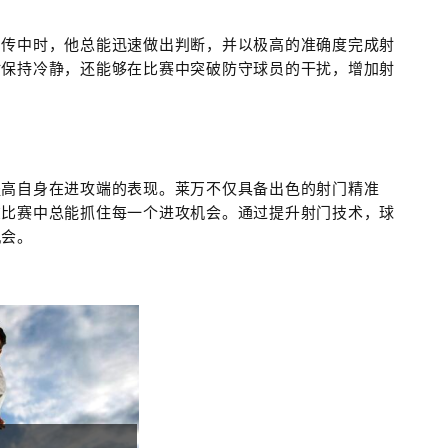
空传中时，他总能迅速做出判断，并以极高的准确度完成射
时保持冷静，还能够在比赛中突破防守球员的干扰，增加射
提高自身在进攻端的表现。莱万不仅具备出色的射门精准
在比赛中总能抓住每一个进攻机会。通过提升射门技术，球
机会。