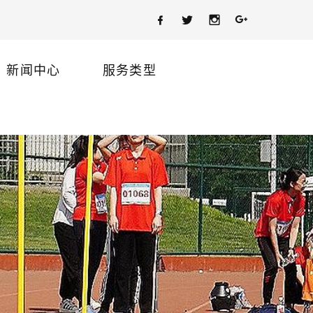
新闻中心
服务类型