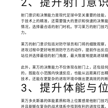
2、提升射门意
射门意识和决策能力是现代足球中至关重要的技能
于技术上的精准，还需要强大的意识和快速的决策
情况，选择最合适的射门时机。学习莱万的射门技
力。
莱万的射门意识包括对防守球员和门将的细致观察
进攻过程中更好地预测防守方的动作，提前作出反
站位并选择最佳的射门角度，最大限度地提高进球
此外，莱万的决策能力不仅体现在射门上，还包括
的，既能在小范围内快速反应，也能从远距离打出
技术，还能在更复杂的进攻环境中做出更高效的判
3、提升体能与
莱万多夫斯基的体能素质和场上位置感是他射门技
并且能够在复杂的战术体系中找到有利的进攻位置