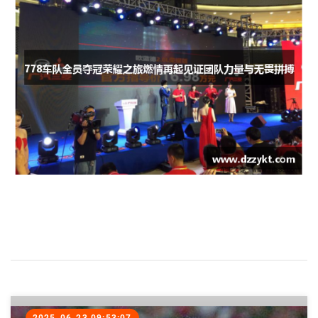
2025-06-23 09:53:07