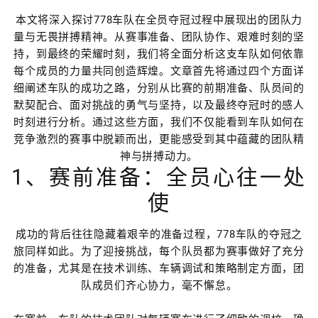
本文将深入探讨778车队在全员夺冠过程中展现出的团队力
量与无畏拼搏精神。从赛事准备、团队协作、艰难时刻的坚
持，到最终的荣耀时刻，我们将全面分析这支车队如何依靠
每个成员的力量共同创造辉煌。文章首先将通过四个方面详
细阐述车队的成功之路，分别从比赛的前期准备、队员间的
默契配合、面对挑战的勇气与坚持，以及最终夺冠时的感人
时刻进行分析。通过这些方面，我们不仅能看到车队如何在
竞争激烈的赛事中脱颖而出，更能感受到其中蕴藏的团队精
神与拼搏动力。
1、赛前准备：全员心往一处
使
成功的背后往往隐藏着艰辛的准备过程，778车队的夺冠之
旅同样如此。为了迎接挑战，每个队员都为赛事做好了充分
的准备，尤其是在技术训练、车辆调试和策略制定方面，团
队成员们齐心协力，毫不懈怠。