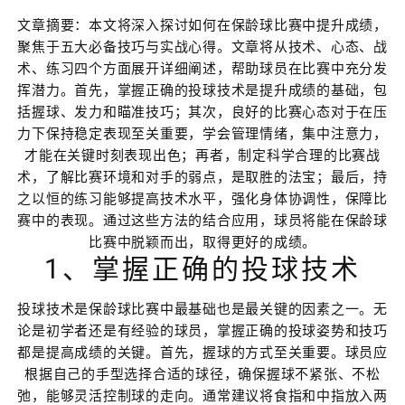
文章摘要：本文将深入探讨如何在保龄球比赛中提升成绩，
聚焦于五大必备技巧与实战心得。文章将从技术、心态、战
术、练习四个方面展开详细阐述，帮助球员在比赛中充分发
挥潜力。首先，掌握正确的投球技术是提升成绩的基础，包
括握球、发力和瞄准技巧；其次，良好的比赛心态对于在压
力下保持稳定表现至关重要，学会管理情绪，集中注意力，
才能在关键时刻表现出色；再者，制定科学合理的比赛战
术，了解比赛环境和对手的弱点，是取胜的法宝；最后，持
之以恒的练习能够提高技术水平，强化身体协调性，保障比
赛中的表现。通过这些方法的结合应用，球员将能在保龄球
比赛中脱颖而出，取得更好的成绩。
1、掌握正确的投球技术
投球技术是保龄球比赛中最基础也是最关键的因素之一。无
论是初学者还是有经验的球员，掌握正确的投球姿势和技巧
都是提高成绩的关键。首先，握球的方式至关重要。球员应
根据自己的手型选择合适的球径，确保握球不紧张、不松
弛，能够灵活控制球的走向。通常建议将食指和中指放入两