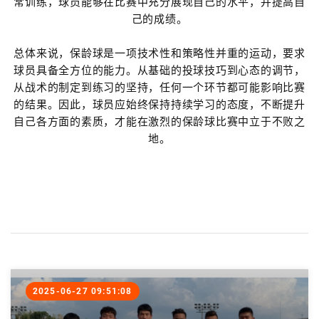
常训练，球员能够在比赛中充分展现自己的水平，并提高自
己的成绩。
总体来说，保龄球是一项技术性和策略性并重的运动，要求
球员具备全方位的能力。从基础的投球技巧到心态的调节，
从战术的制定到练习的坚持，任何一个环节都可能影响比赛
的结果。因此，球员应始终保持持续学习的态度，不断提升
自己各方面的素质，才能在激烈的保龄球比赛中立于不败之
地。
2025-06-27 09:51:08