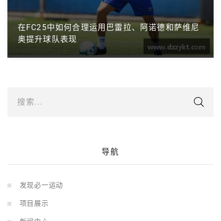
在FC25中如何合理运用巴雷拉、阿诺德和萨维尼
奥提升球队表现
搜索...
导航
发现必一运动
项目展示