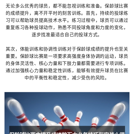
无论多么优秀的球员，都不能忽视训练和准备。保龄球比赛
的成绩提升，离不开平时的刻苦训练。首先，持续的投球练
习可以帮助球员提高技术水平。练习过程中，球员可以通过
重复练习各种投球动作，熟悉不同投球角度和力度的变化，
逐步找准最适合自己的投球方式。
其次，体能训练和协调性训练对于保龄球成绩的提升也至关
重要。保龄球比赛是一项要求高强度身体协调的运动，球员
的身体灵活性、核心力量和下肢力量都需要进行专项训练。
通过加强核心力量和稳定性训练，能够有效提升球员在比赛
中的平衡性和稳定性，减少受伤的风险。