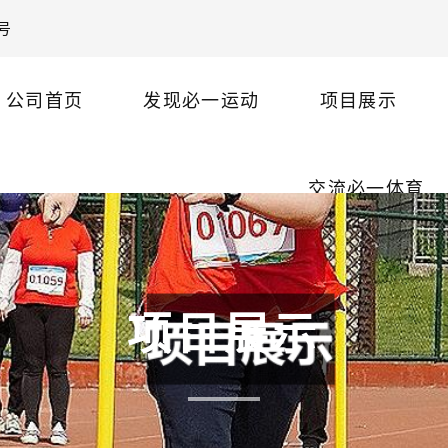
号
公司首页
发现必一运动
项目展示
交流必一体育
项目展示