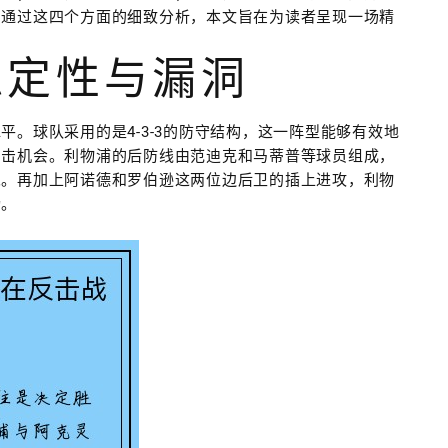
。通过这四个方面的细致分析，本文旨在为读者呈现一场精
稳定性与漏洞
。球队采用的是4-3-3的防守结构，这一阵型能够有效地
反击机会。利物浦的后防线由范迪克和马蒂普等球员组成，
觉。再加上阿诺德和罗伯逊这两位边后卫的插上进攻，利物
畅。