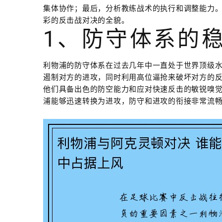
集体协作；最后，分析教练战术的执行和调整能力
彩的反击战对决的全貌。
1、防守体系的
利物浦的防守体系在过去几年中一直处于世界顶级水平
遏制对方的进攻，同时利用高位逼抢来破坏对方的
他们具备出色的防空能力和应对快速反击的敏锐嗅
浦能够迅速转换为进攻，防守和进攻的衔接非常流