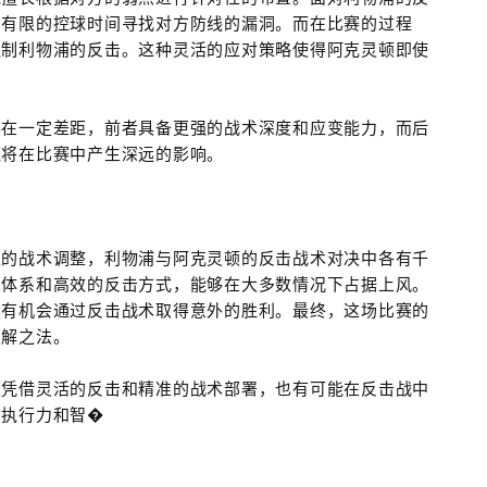
用有限的控球时间寻找对方防线的漏洞。而在比赛的过程
遏制利物浦的反击。这种灵活的应对策略使得阿克灵顿即使
存在一定差距，前者具备更强的战术深度和应变能力，而后
距将在比赛中产生深远的影响。
练的战术调整，利物浦与阿克灵顿的反击战术对决中各有千
术体系和高效的反击方式，能够在大多数情况下占据上风。
然有机会通过反击战术取得意外的胜利。最终，这场比赛的
破解之法。
顿凭借灵活的反击和精准的战术部署，也有可能在反击战中
的执行力和智�