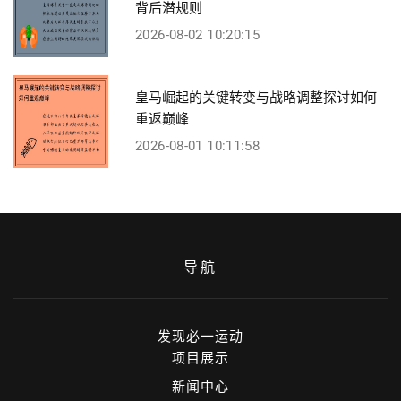
背后潜规则
2026-08-02 10:20:15
皇马崛起的关键转变与战略调整探讨如何
重返巅峰
2026-08-01 10:11:58
导航
发现必一运动
项目展示
新闻中心