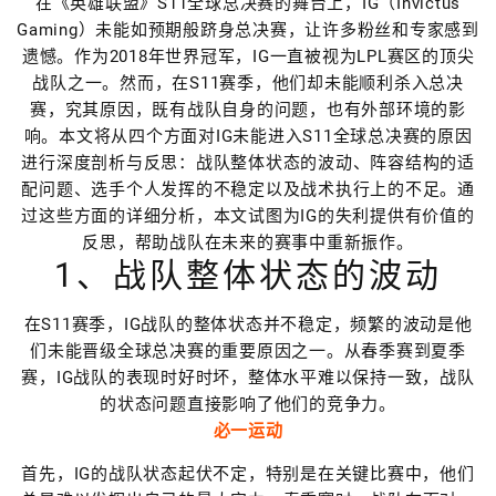
在《英雄联盟》S11全球总决赛的舞台上，IG（Invictus
Gaming）未能如预期般跻身总决赛，让许多粉丝和专家感到
遗憾。作为2018年世界冠军，IG一直被视为LPL赛区的顶尖
战队之一。然而，在S11赛季，他们却未能顺利杀入总决
赛，究其原因，既有战队自身的问题，也有外部环境的影
响。本文将从四个方面对IG未能进入S11全球总决赛的原因
进行深度剖析与反思：战队整体状态的波动、阵容结构的适
配问题、选手个人发挥的不稳定以及战术执行上的不足。通
过这些方面的详细分析，本文试图为IG的失利提供有价值的
反思，帮助战队在未来的赛事中重新振作。
1、战队整体状态的波动
在S11赛季，IG战队的整体状态并不稳定，频繁的波动是他
们未能晋级全球总决赛的重要原因之一。从春季赛到夏季
赛，IG战队的表现时好时坏，整体水平难以保持一致，战队
的状态问题直接影响了他们的竞争力。
必一运动
首先，IG的战队状态起伏不定，特别是在关键比赛中，他们