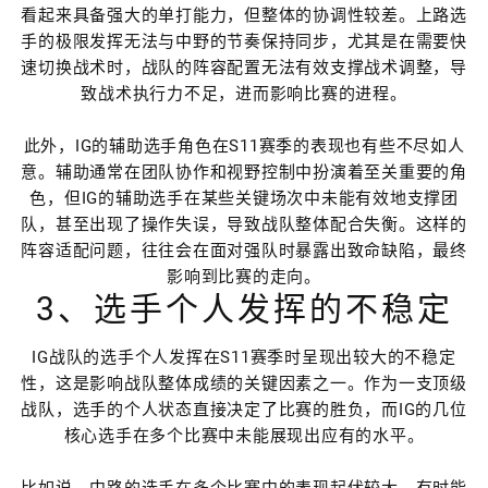
看起来具备强大的单打能力，但整体的协调性较差。上路选
手的极限发挥无法与中野的节奏保持同步，尤其是在需要快
速切换战术时，战队的阵容配置无法有效支撑战术调整，导
致战术执行力不足，进而影响比赛的进程。
此外，IG的辅助选手角色在S11赛季的表现也有些不尽如人
意。辅助通常在团队协作和视野控制中扮演着至关重要的角
色，但IG的辅助选手在某些关键场次中未能有效地支撑团
队，甚至出现了操作失误，导致战队整体配合失衡。这样的
阵容适配问题，往往会在面对强队时暴露出致命缺陷，最终
影响到比赛的走向。
3、选手个人发挥的不稳定
IG战队的选手个人发挥在S11赛季时呈现出较大的不稳定
性，这是影响战队整体成绩的关键因素之一。作为一支顶级
战队，选手的个人状态直接决定了比赛的胜负，而IG的几位
核心选手在多个比赛中未能展现出应有的水平。