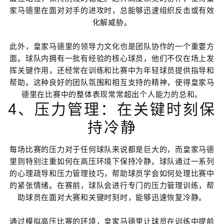
家马德里在面对对手的进攻时，总能够迅速组织反击或有效
化解威胁。
此外，皇家马德里的领导力文化也是团队协作的一个重要方
面。球队内拥有一批有经验的核心球员，他们不仅在场上发
挥关键作用，还经常在训练和比赛中为年轻球员提供指导和
帮助。这种良好的团队氛围和相互支持的精神，使得皇家马
德里在比赛中的整体表现常常超出个人能力的总和。
4、压力管理：在关键时刻保
持冷静
每场比赛的压力对于任何球队来说都是巨大的，而皇家马德
里则特别注重如何在高压环境下保持冷静。球队通过一系列
的心理疏导和压力管理技巧，帮助球员学会如何处理比赛中
的紧张情绪。在赛前，球队会进行专门的压力管理训练，帮
助球员在面对大赛和关键时刻时，能够迅速恢复冷静。
通过模拟高压比赛的环境，皇家马德里让球员在训练中提前