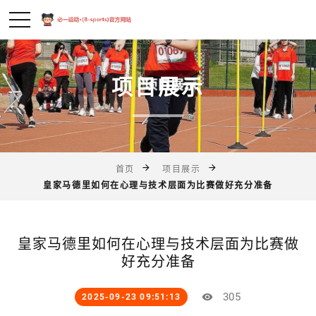
项目展示
首页
项目展示
皇家马德里如何在心理与技术层面为比赛做好充分准备
皇家马德里如何在心理与技术层面为比赛做
好充分准备
305
2025-09-23 09:51:13