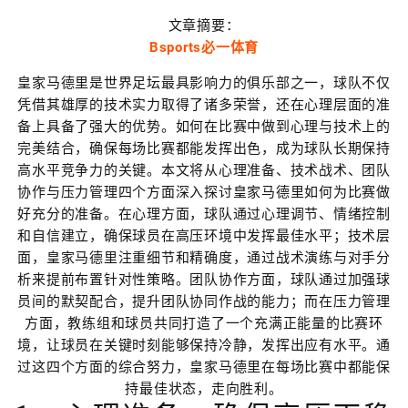
文章摘要：
Bsports必一体育
皇家马德里是世界足坛最具影响力的俱乐部之一，球队不仅
凭借其雄厚的技术实力取得了诸多荣誉，还在心理层面的准
备上具备了强大的优势。如何在比赛中做到心理与技术上的
完美结合，确保每场比赛都能发挥出色，成为球队长期保持
高水平竞争力的关键。本文将从心理准备、技术战术、团队
协作与压力管理四个方面深入探讨皇家马德里如何为比赛做
好充分的准备。在心理方面，球队通过心理调节、情绪控制
和自信建立，确保球员在高压环境中发挥最佳水平；技术层
面，皇家马德里注重细节和精确度，通过战术演练与对手分
析来提前布置针对性策略。团队协作方面，球队通过加强球
员间的默契配合，提升团队协同作战的能力；而在压力管理
方面，教练组和球员共同打造了一个充满正能量的比赛环
境，让球员在关键时刻能够保持冷静，发挥出应有水平。通
过这四个方面的综合努力，皇家马德里在每场比赛中都能保
持最佳状态，走向胜利。