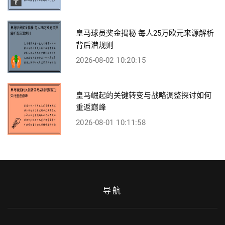
皇马球员奖金揭秘 每人25万欧元来源解析
背后潜规则
2026-08-02 10:20:15
皇马崛起的关键转变与战略调整探讨如何
重返巅峰
2026-08-01 10:11:58
导航