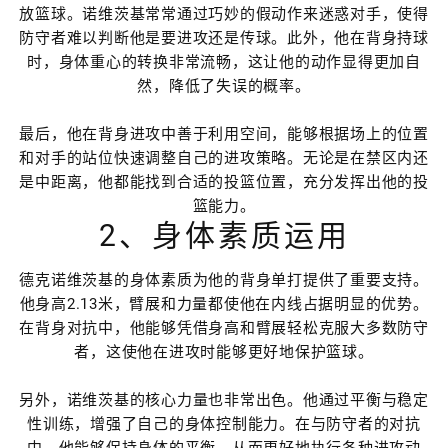
放篮球。诺维茨基常常通过巧妙的假动作来迷惑对手，使得
防守者难以判断他是要进攻还是传球。此外，他在背身持球
时，身体重心的转换非常流畅，这让他的动作显得更加自
然，降低了失误的概率。
最后，他在背身进攻中善于利用空间，能够根据场上的位置
和对手的站位快速调整自己的进攻策略。无论是在禁区内还
是中距离，他都能找到合适的投篮位置，充分发挥出他的投
篮能力。
2、身体素质运用
德克诺维茨基的身体素质为他的背身单打提供了重要支持。
他身高2.13米，臂展和力量都使他在内线占据明显的优势。
在背身对抗中，他能够凭借身高和臂展轻松克服大多数防守
者，这使他在进攻时能够更好地保护篮球。
另外，诺维茨基的核心力量也非常出色。他通过平衡与稳定
性训练，增强了自己的身体控制能力。在与防守者的对抗