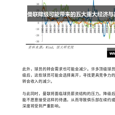
此外，球员的转会需求也可能会减少。许多顶级球
级后，这些球员可能会选择离开，寻找更具竞争力
转会收入的减少。
与此同时，曼联将面临球员薪资结构的压力。降级
能不愿意接受这样的待遇，从而导致俱乐部在续约
深度将受到严重影响。