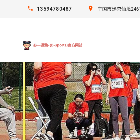
13594780487
宁国市迅忽仙境246