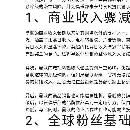
联降级的潜在风险，并为俱乐部未来的发展提供警
1、商业收入骤
曼联的商业收入长期以来是其财务稳健的支柱之一
泛，涵盖了比赛日收入、电视转播权、广告赞助、
赛日收入将显著下降。英超的比赛日收入与冠军联
高额奖金的竞争。这将导致俱乐部的整体收入大幅
其次，曼联的电视转播收入也会受到严重影响。英
曼联这样的顶级球队。但如果曼联降级，它将无法
赛的转播收入，后者无论在金额还是分配机制上都
最后，曼联的商品销售也可能遭遇挫折。曼联的品
级后，尽管俱乐部的品牌依然具有一定吸引力，但
降低。与此同时，曼联的商业合作伙伴也可能减少
2、全球粉丝基