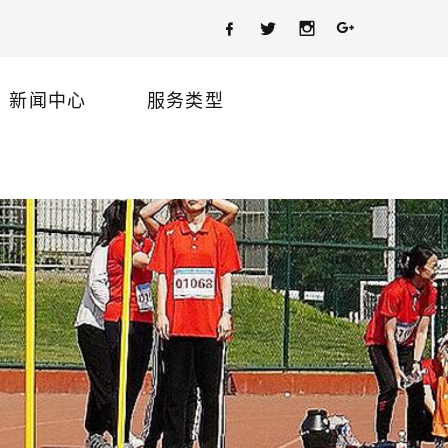
新闻中心
服务类型