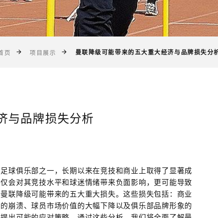
曼联降级可能带来的五大重大经济与品牌损失分
首页
项目展示
济与品牌损失分析
的足球俱乐部之一，长期以来在竞技和商业上取得了显著成
不仅会对其竞技水平和球迷情绪带来负面影响，更可能导致
析曼联降级可能带来的五大重大损失。这些损失包括：商业
系的崩溃、球员市场价值的大幅下降以及俱乐部品牌形象的
并提出可能的应对策略。通过这些分析，我们将全面了解曼