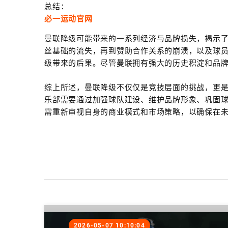
总结：
必一运动官网
曼联降级可能带来的一系列经济与品牌损失，揭示
丝基础的流失，再到赞助合作关系的崩溃，以及球
级带来的后果。尽管曼联拥有强大的历史积淀和品
综上所述，曼联降级不仅仅是竞技层面的挑战，更
乐部需要通过加强球队建设、维护品牌形象、巩固
需重新审视自身的商业模式和市场策略，以确保在
2026-05-07 10:10:04