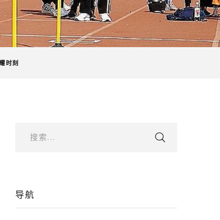
耀时刻
搜索...
导航