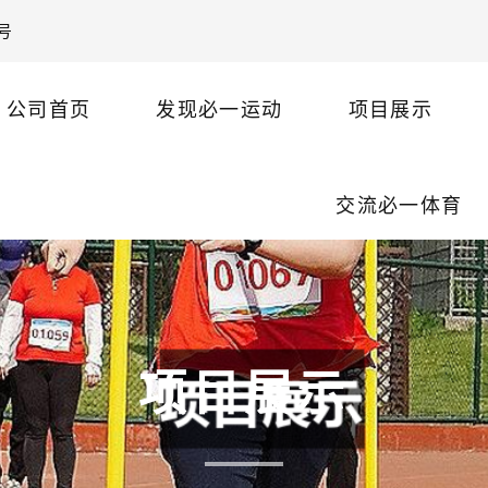
号
公司首页
发现必一运动
项目展示
交流必一体育
项目展示