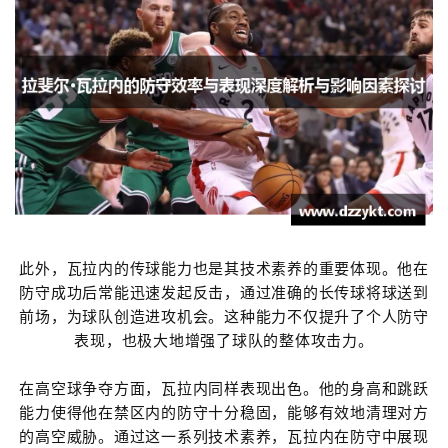
此外，瓦拉内的传球能力也是其技术素养的重要体现。他在
防守成功后常能迅速发起反击，通过准确的长传球将球送到
前场，为球队创造进攻机会。这种能力不仅提升了个人防守
表现，也极大地增强了球队的整体攻击力。
在高空球争夺方面，瓦拉内同样表现出色。他的身高和跳跃
能力使得他在禁区内的防守十分稳固，能够有效地清理对方
的高空威胁。通过这一系列技术素养，瓦拉内在防守中展现