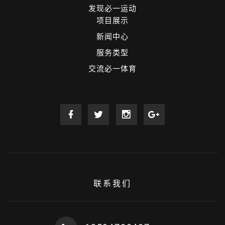
发现必一运动
项目展示
新闻中心
服务类型
交流必一体育
联系我们