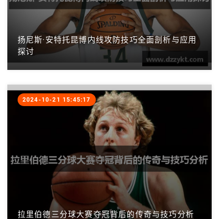
扬尼斯·安特托昆博内线攻防技巧全面剖析与应用
探讨
2024-10-21 15:45:17
拉里伯德三分球大赛夺冠背后的传奇与技巧分析