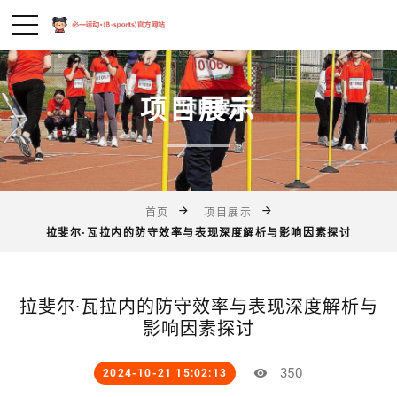
项目展示
首页
项目展示
拉斐尔·瓦拉内的防守效率与表现深度解析与影响因素探讨
拉斐尔·瓦拉内的防守效率与表现深度解析与
影响因素探讨
350
2024-10-21 15:02:13