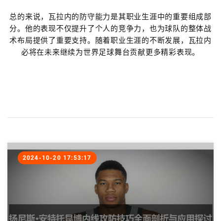
总的来说，瓦拉内的防守能力是其职业生涯中的重要组成部
分。他的表现不仅提升了个人的竞争力，也为球队的整体战
术布局提供了重要支持。随着职业生涯的不断发展，瓦拉内
必将在未来继续为世界足球舞台贡献更多精彩表现。
2024-10-20 17:53:17