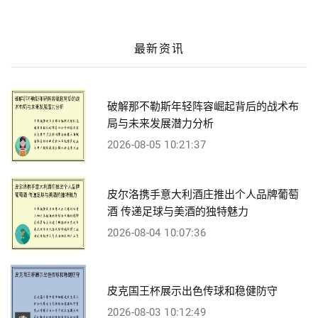
最新资讯
破解那不勒斯年轻阵容崛起背后的战术布
局与未来发展潜力分析
2026-08-05 10:21:37
皮尔洛携手意大利酒庄推出个人品牌葡萄
酒 传递足球与美酒的独特魅力
2026-08-04 10:07:36
皮克国王杯展示出色传球和稳健防守
2026-08-03 10:12:49