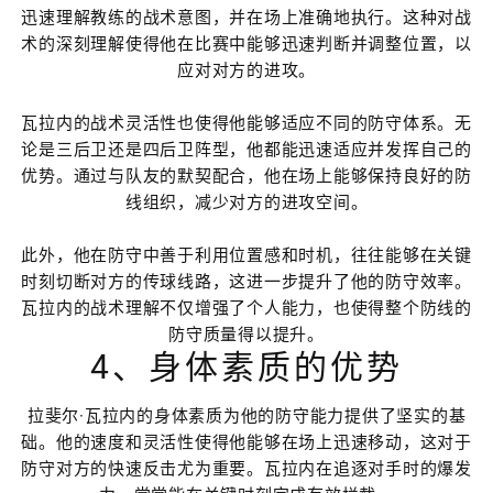
迅速理解教练的战术意图，并在场上准确地执行。这种对战
术的深刻理解使得他在比赛中能够迅速判断并调整位置，以
应对对方的进攻。
瓦拉内的战术灵活性也使得他能够适应不同的防守体系。无
论是三后卫还是四后卫阵型，他都能迅速适应并发挥自己的
优势。通过与队友的默契配合，他在场上能够保持良好的防
线组织，减少对方的进攻空间。
此外，他在防守中善于利用位置感和时机，往往能够在关键
时刻切断对方的传球线路，这进一步提升了他的防守效率。
瓦拉内的战术理解不仅增强了个人能力，也使得整个防线的
防守质量得以提升。
4、身体素质的优势
拉斐尔·瓦拉内的身体素质为他的防守能力提供了坚实的基
础。他的速度和灵活性使得他能够在场上迅速移动，这对于
防守对方的快速反击尤为重要。瓦拉内在追逐对手时的爆发