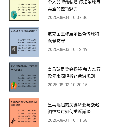
个人品牌葡萄酒 传递足球与
美酒的独特魅力
2026-08-04 10:07:36
皮克国王杯展示出色传球和
稳健防守
2026-08-03 10:12:49
皇马球员奖金揭秘 每人25万
欧元来源解析背后潜规则
2026-08-02 10:20:15
皇马崛起的关键转变与战略
调整探讨如何重返巅峰
2026-08-01 10:11:58