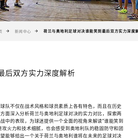
荷兰与奥地利足球对决谁能笑到最后双方实力深度
页
新闻中心
最后双方实力深度解析
的球队不仅在战术风格和球员素质上各有特色，而且在历史
个方面深入分析荷兰与奥地利足球对决的实力对比，探索两
战中的表现，为球迷提供一个全面的视角来解读“谁能笑到
进攻火力和技术细腻，也会感受到奥地利队的稳固防守和团
希望能够给出一个关于荷兰与奥地利谁将在未来的足球对决