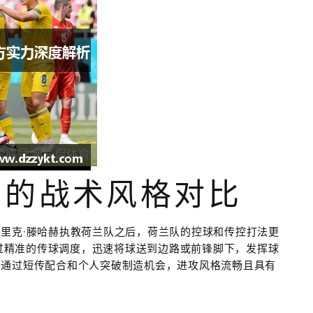
利的战术风格对比
里克·滕哈赫执教荷兰队之后，荷兰队的控球和传控打法更
通过精准的传球调度，迅速将球送到边路或前锋脚下，发挥球
于通过短传配合和个人突破制造机会，进攻风格流畅且具有