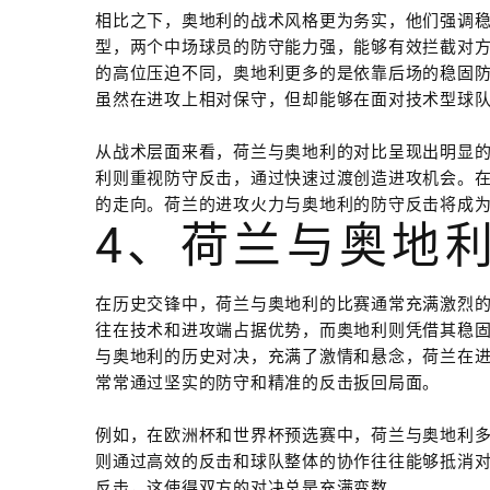
相比之下，奥地利的战术风格更为务实，他们强调稳固的防
型，两个中场球员的防守能力强，能够有效拦截对
的高位压迫不同，奥地利更多的是依靠后场的稳固
虽然在进攻上相对保守，但却能够在面对技术型球
从战术层面来看，荷兰与奥地利的对比呈现出明显
利则重视防守反击，通过快速过渡创造进攻机会。
的走向。荷兰的进攻火力与奥地利的防守反击将成
4、荷兰与奥地
在历史交锋中，荷兰与奥地利的比赛通常充满激烈
往在技术和进攻端占据优势，而奥地利则凭借其稳
与奥地利的历史对决，充满了激情和悬念，荷兰在
常常通过坚实的防守和精准的反击扳回局面。
例如，在欧洲杯和世界杯预选赛中，荷兰与奥地利
则通过高效的反击和球队整体的协作往往能够抵消
反击，这使得双方的对决总是充满变数。