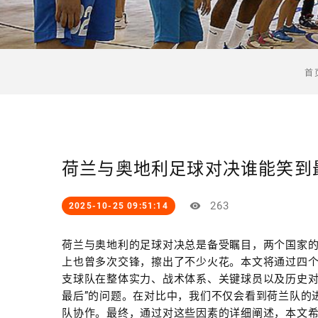
首
荷兰与奥地利足球对决谁能笑到
263
2025-10-25 09:51:14
荷兰与奥地利的足球对决总是备受瞩目，两个国家
上也曾多次交锋，擦出了不少火花。本文将通过四
支球队在整体实力、战术体系、关键球员以及历史对
最后”的问题。在对比中，我们不仅会看到荷兰队的
队协作。最终，通过对这些因素的详细阐述，本文